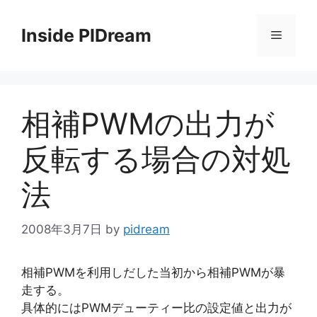
コ
ン
Inside PIDream
メ
テ
ン
ニ
ツ
へ
相補PWMの出力が
ス
ュ
キ
反転する場合の対処
ッ
ー
プ
法
2008年3月7日
by
pidream
相補PWMを利用しだした当初から相補PWMが暴
走する。
具体的にはPWMデューティー比の設定値と出力が