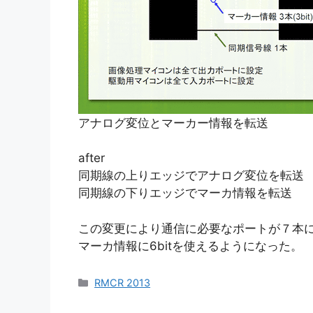
アナログ変位とマーカー情報を転送
after
同期線の上りエッジでアナログ変位を転送
同期線の下りエッジでマーカ情報を転送
この変更により通信に必要なポートが７本
マーカ情報に6bitを使えるようになった。
カ
RMCR 2013
テ
ゴ