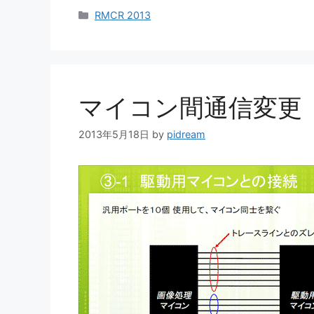
カ
RMCR 2013
テ
ゴ
リ
ー
マイコン間通信変更
2013年5月18日
by
pidream