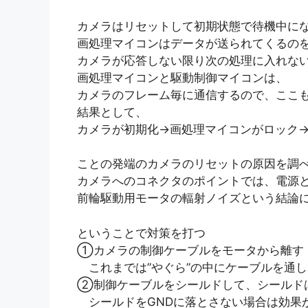
カメラはリセットして初期状態で待機中に
画処理マイコンはデータが送られてくるの
カメラが応答しない限り次の処理に入れな
画処理マイコンと駆動制御マイコンは、
カメラのフレーム毎に通信するので、ここ
結果として、
カメラが初期化→画処理マイコンがロック
ことの発端のカメラのリセットの原因を調
カメラへのコネクタのポイントでは、電源
前輪駆動用モータの輻射ノイズという結論
ということで対策を打つ
①カメラの制御ケーブルをモータから離す
これまでは”やぐら”の中にケーブルを通
②制御ケーブルをシールドして、シールドは
シールドをGNDに落とさない場合は効果