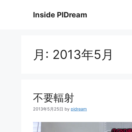
コ
ン
Inside PIDream
テ
ン
ツ
へ
ス
月:
2013年5月
キ
ッ
プ
不要輻射
2013年5月25日
by
pidream