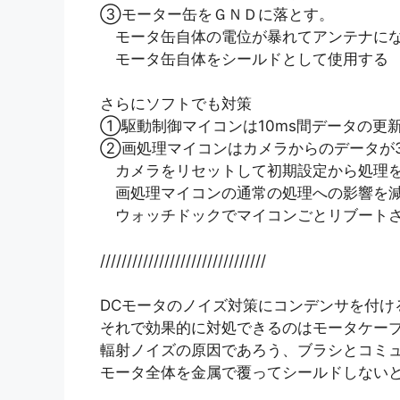
③モーター缶をＧＮＤに落とす。
モータ缶自体の電位が暴れてアンテナにな
モータ缶自体をシールドとして使用する
さらにソフトでも対策
①駆動制御マイコンは10ms間データの更
②画処理マイコンはカメラからのデータが3
カメラをリセットして初期設定から処理を
画処理マイコンの通常の処理への影響を
ウォッチドックでマイコンごとリブート
///////////////////////////////
DCモータのノイズ対策にコンデンサを付け
それで効果的に対処できるのはモータケー
輻射ノイズの原因であろう、ブラシとコミ
モータ全体を金属で覆ってシールドしない