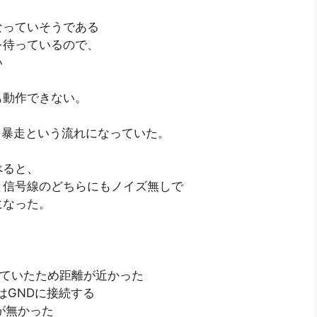
なっていそうである
を待っているので、
い
も動作できない。
→暴走という流れになっていた。
べると、
と信号線のどちらにもノイズ無しで
になった。
していたため距離が近かった
GNDに接続する
が無かった