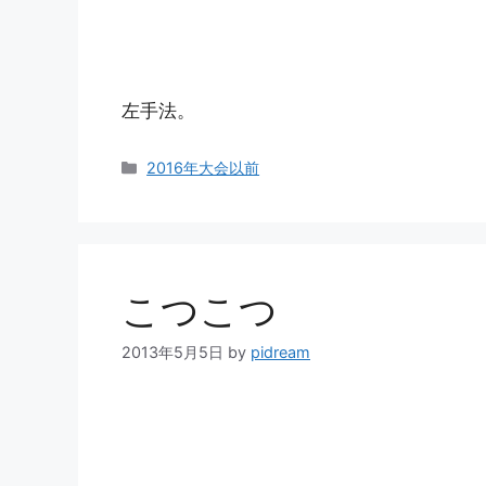
左手法。
カ
2016年大会以前
テ
ゴ
リ
ー
こつこつ
2013年5月5日
by
pidream