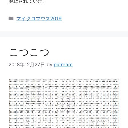
廃止されていた。
カ
マイクロマウス2019
テ
ゴ
リ
ー
こつこつ
2018年12月27日
by
pidream