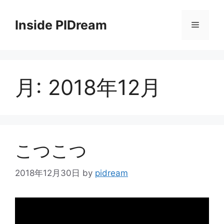
コ
ン
Inside PIDream
メ
テ
ン
ニ
ツ
へ
月:
2018年12月
ス
ュ
キ
ッ
ー
プ
こつこつ
2018年12月30日
by
pidream