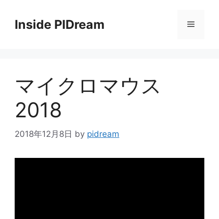
コ
ン
Inside PIDream
メ
テ
ン
ニ
ツ
へ
マイクロマウス
ス
ュ
キ
2018
ッ
ー
プ
2018年12月8日
by
pidream