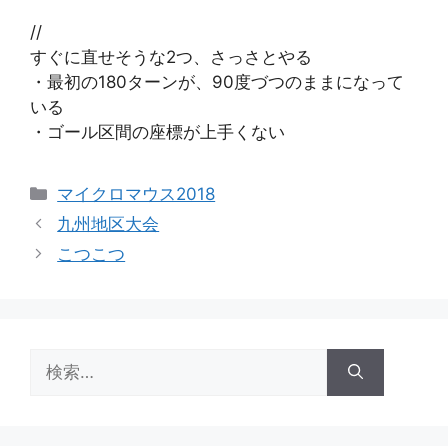
//
すぐに直せそうな2つ、さっさとやる
・最初の180ターンが、90度づつのままになって
いる
・ゴール区間の座標が上手くない
カ
マイクロマウス2018
テ
九州地区大会
ゴ
こつこつ
リ
ー
検
索: