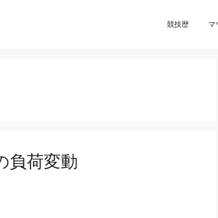
競技歴
マ
の負荷変動