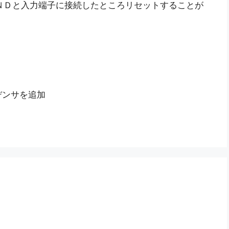
ＧＮＤと入力端子に接続したところリセットすることが
、
デンサを追加