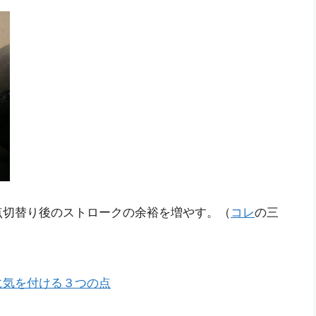
点切替り後のストロークの余裕を増やす。（
コレ
の三
に気を付ける３つの点