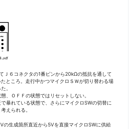
てＪ６コネクタの1番ピンから20kΩの抵抗を通して
用いたところ。走行中かつマイクロＳＷが切り替わる場
った。
状態、ＯＦＦの状態ではリセットしない。
近で暴れている状態で、さらにマイクロSWの切替に
と考えられる。
5Vの生成箇所直近から5Vを直接マイクロSWに供給