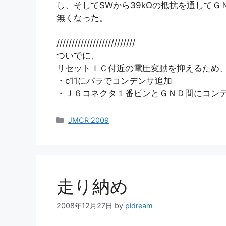
し、そしてSWから39kΩの抵抗を通して
無くなった。
//////////////////////////
ついでに、
リセットＩＣ付近の電圧変動を抑えるため
・c11にパラでコンデンサ追加
・Ｊ６コネクタ１番ピンとＧＮＤ間にコン
カ
JMCR 2009
テ
ゴ
リ
ー
走り納め
2008年12月27日
by
pidream