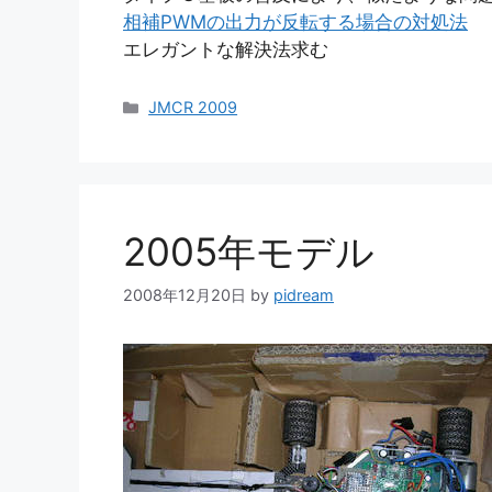
相補PWMの出力が反転する場合の対処法
エレガントな解決法求む
カ
JMCR 2009
テ
ゴ
リ
ー
2005年モデル
2008年12月20日
by
pidream