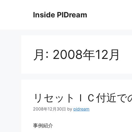
コ
ン
Inside PIDream
テ
ン
ツ
へ
ス
月:
2008年12月
キ
ッ
プ
リセットＩＣ付近で
2008年12月30日
by
pidream
事例紹介