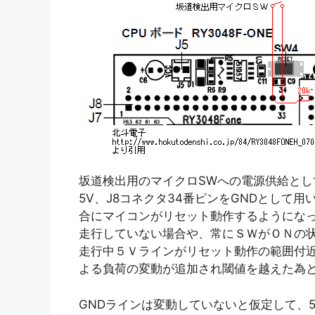
坂道検出用のマイクロSWへの電源供給とし
5V、J8コネクタ34番ピンをGNDとして
合にマイコンがリセット動作するようにな
走行していない場合や、常にＳＷがＯＮの
走行中５Ｖラインがリセット動作の範囲付
よる負荷の変動が追加され閾値を越えた為
GNDラインは変動していないと仮定して、