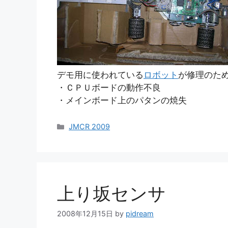
デモ用に使われている
ロボット
が修理のた
・ＣＰＵボードの動作不良
・メインボード上のパタンの焼失
カ
JMCR 2009
テ
ゴ
リ
ー
上り坂センサ
2008年12月15日
by
pidream