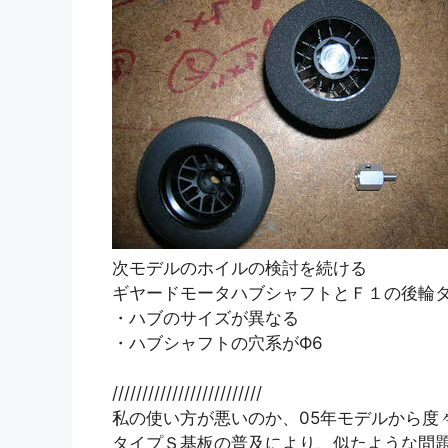
次モデルのホイルの検討を続ける
ギヤードモータハブシャフトとＦ１の後輪
・ハブのサイズが異なる
・ハブシャフトの穴系がФ6
/////////////////////////
私の使い方が悪いのか、05年モデルから度
タイプＳ基板の普及により、似たような問