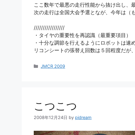
ここ数年で最悪の走行性能から抜け出し、
次の走行は全国大会予選となが、今年は（
/////////////////
・タイヤの重要性を再認識（最重要項目）
・十分な調節を行えるようにロボットは速
リコンシートの張替え回数は５回程度だが
カ
JMCR 2009
テ
ゴ
リ
ー
こつこつ
2008年12月24日
by
pidream