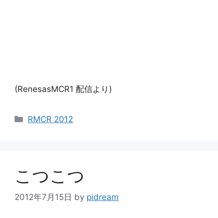
(RenesasMCR1 配信より)
カ
RMCR 2012
テ
ゴ
リ
ー
こつこつ
2012年7月15日
by
pidream