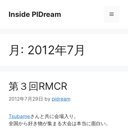
コ
ン
Inside PIDream
メ
テ
ン
ニ
ツ
へ
月:
2012年7月
ス
ュ
キ
ッ
ー
プ
第３回RMCR
2012年7月29日
by
pidream
Tsubame
さんと共に会場入り。
全国から好き物が集まる大会は本当に面白い。