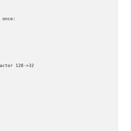
 once:

actor 128->32
