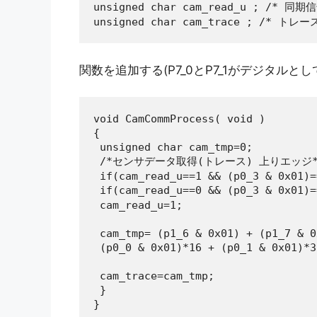
unsigned char cam_read_u ; /*
unsigned char cam_trace ; /* ト
関数を追加する(P7_0とP7_1がデジタルと
void CamCommProcess( void )

{

 unsigned char cam_tmp=0;

 /*センサデータ取得(トレース) 上りエッジ*/
 if(cam_read_u==1 && (p0_3 & 0x01)=
 if(cam_read_u==0 && (p0_3 & 0x
 cam_read_u=1;

 cam_tmp= (p1_6 & 0x01) + (p1_7 & 0
 (p0_0 & 0x01)*16 + (p0_1 & 0x01)*32
 cam_trace=cam_tmp;

 }

}