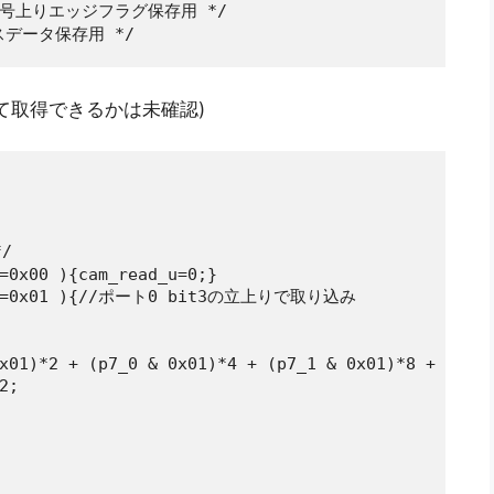
 同期信号上りエッジフラグ保存用 */

レースデータ保存用 */
して取得できるかは未確認)


=0x00 ){cam_read_u=0;}

01)==0x01 ){//ポート0 bit3の立上りで取り込み

x01)*2 + (p7_0 & 0x01)*4 + (p7_1 & 0x01)*8 +

;
