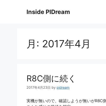
コ
ン
Inside PIDream
テ
ン
ツ
へ
ス
月:
2017年4月
キ
ッ
プ
R8C側に続く
2017年4月23日
by
pidream
実機が無いので、確認しようが無いがR8C