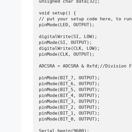
unsigned char data[32];

void setup() {

// put your setup code here, to run
pinMode(LED, OUTPUT);

digitalWrite(SI, LOW);

pinMode(SI, OUTPUT);

digitalWrite(CLK, LOW);

pinMode(CLK, OUTPUT);

ADCSRA = ADCSRA & 0xfd;//Division F
pinMode(BIT_7, OUTPUT);

pinMode(BIT_6, OUTPUT);

pinMode(BIT_5, OUTPUT);

pinMode(BIT_4, OUTPUT);

pinMode(BIT_3, OUTPUT);

pinMode(BIT_2, OUTPUT);

pinMode(BIT_1, OUTPUT);

pinMode(BIT_0, OUTPUT);

Serial.begin(9600);
