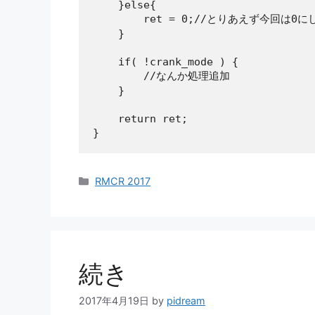
    }else{

        ret = 0;//とりあえず今回は0に
    }

    if( !crank_mode ) {

        //なんか処理追加

    }

    return ret;

}
カ
RMCR 2017
テ
ゴ
リ
ー
続き
2017年4月19日
by
pidream