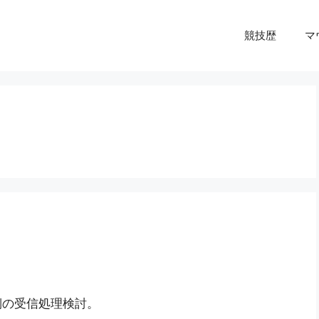
競技歴
マ
側の受信処理検討。