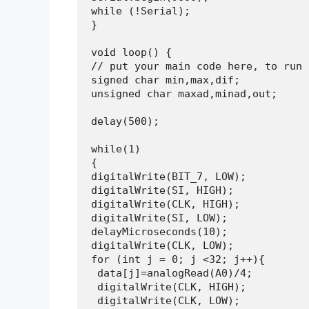
while (!Serial);

}

void loop() {

// put your main code here, to run 
signed char min,max,dif;

unsigned char maxad,minad,out;

delay(500);

while(1)

{

digitalWrite(BIT_7, LOW);

digitalWrite(SI, HIGH);

digitalWrite(CLK, HIGH);

digitalWrite(SI, LOW);

delayMicroseconds(10);

digitalWrite(CLK, LOW);

for (int j = 0; j <32; j++){

 data[j]=analogRead(A0)/4;

 digitalWrite(CLK, HIGH);

 digitalWrite(CLK, LOW);
