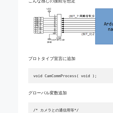
こんな感じの接続を想定
プロトタイプ宣言に追加
void CamCommProcess( void );
グローバル変数追加
/* カメラとの通信用等*/
