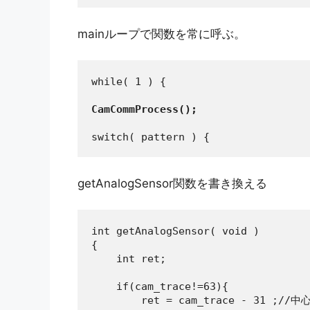
mainループで関数を常に呼ぶ。
while( 1 ) {

CamCommProcess();
switch( pattern ) {
getAnalogSensor関数を書き換える
int getAnalogSensor( void )

{

    int ret;

    if(cam_trace!=63){

        ret = cam_trace - 31 ;//