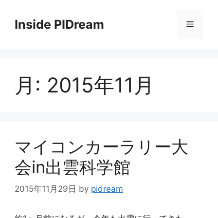
コ
ン
Inside PIDream
メ
テ
ン
ニ
ツ
へ
月:
2015年11月
ス
ュ
キ
ッ
ー
プ
マイコンカーラリー大
会in出雲科学館
2015年11月29日
by
pidream