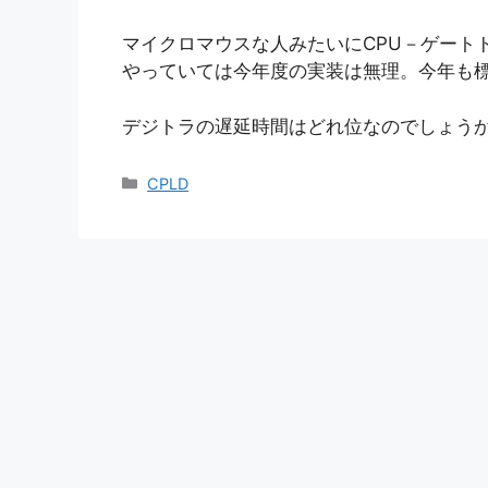
マイクロマウスな人みたいにCPU－ゲート
やっていては今年度の実装は無理。今年も
デジトラの遅延時間はどれ位なのでしょう
カ
CPLD
テ
ゴ
リ
ー