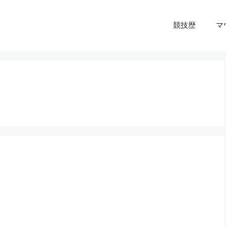
競技歴
マ