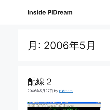
コ
ン
Inside PIDream
テ
ン
ツ
へ
ス
月:
2006年5月
キ
ッ
プ
配線２
2006年5月27日
by
pidream