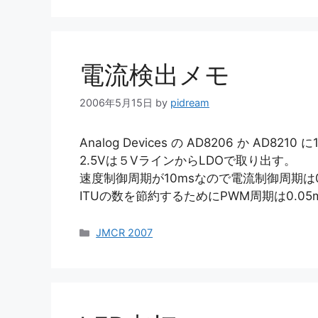
ゴ
リ
ー
電流検出メモ
2006年5月15日
by
pidream
Analog Devices の AD8206 か A
2.5Vは５VラインからLDOで取り出す。
速度制御周期が10msなので電流制御周期は0
ITUの数を節約するためにPWM周期は0.05
カ
JMCR 2007
テ
ゴ
リ
ー