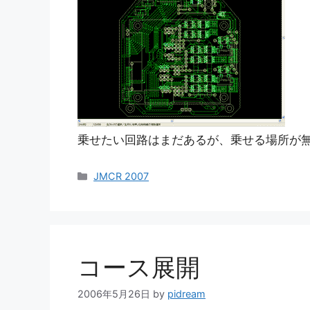
乗せたい回路はまだあるが、乗せる場所が
カ
JMCR 2007
テ
ゴ
リ
ー
コース展開
2006年5月26日
by
pidream