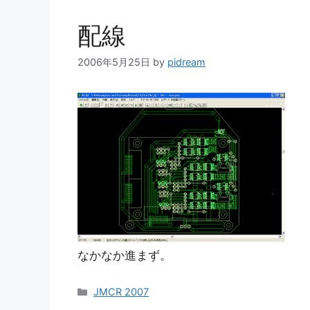
ー
配線
2006年5月25日
by
pidream
なかなか進まず。
カ
JMCR 2007
テ