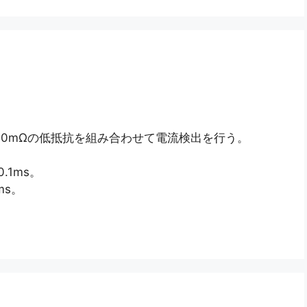
D8210 に10mΩの低抵抗を組み合わせて電流検出を行う。
.1ms。
ms。