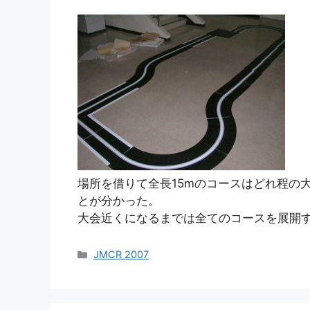
場所を借りて全長15mのコースはどれ程の
とが分かった。
大会近くになるまでは全てのコースを展開
カ
JMCR 2007
テ
ゴ
リ