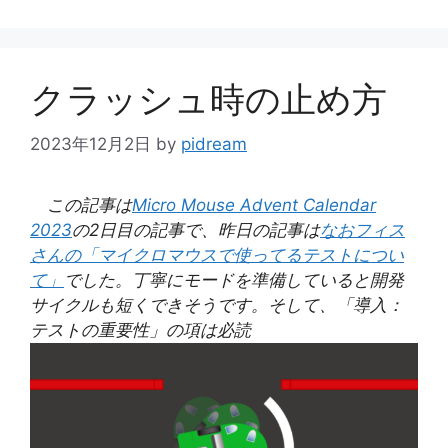
テ
ゴ
リ
ー
クラッシュ時の止め方
2023年12月2日
by
pidream
この記事は
Micro Mouse Advent Calendar
2023
の2日目の記事で、昨日の記事は
なおフィス
さんの「マイクロマウスで使ってるテストについ
て」
でした。丁寧にモードを準備していると開発
サイクルも短くできそうです。そして、「導入：
テストの重要性」の項は必読