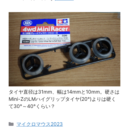
タイヤ直径は31mm、幅は14mmと10mm。硬さは
Mini-ZのLMハイグリップタイヤ(20°)よりは硬く
て30°～40°くらい？
カ
マイクロマウス2023