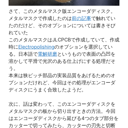
さて、このメタルマスク版エンコーダディスク。
メタルマスクで作成したのは
前の記事
で触れてい
たのだけど、そのオプションについては書きそび
れていた
このメタルマスクはJLCPCBで作成していて、作成
時に
Electropolishing
のオプションを選択してい
る。日本語で
電解研磨
というもので表面の凸凹を
溶かして平滑で光沢のある仕上げにする処理だそ
う。
本来は狭ピッチ部品の実装品質をあげるためのオ
プションだけれど、今回はその処理がエンコーダ
ディスクにうまく合致したようだ。
次に、話は変わって、このエンコーダディスクを
メタルマスクの板から切り出すときの方法。今回
はエンコーダディスクから延びる4つのタブ部分を
カッターで切ってみたら、カッターの刃先と切断