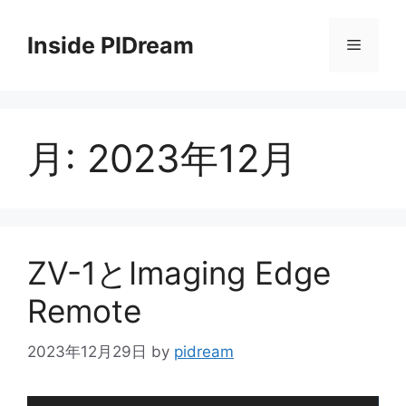
コ
ン
Inside PIDream
メ
テ
ン
ニ
ツ
へ
月:
2023年12月
ス
ュ
キ
ッ
ー
プ
ZV-1とImaging Edge
Remote
2023年12月29日
by
pidream