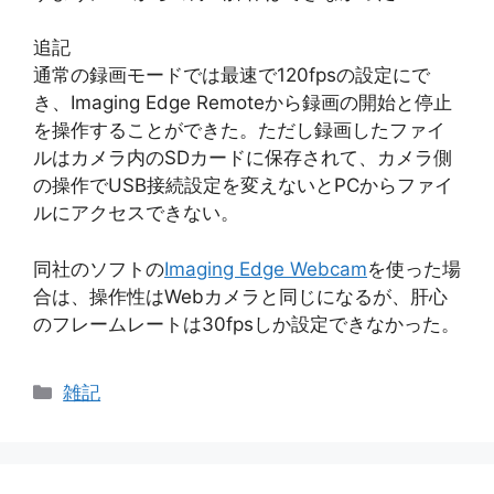
追記
通常の録画モードでは最速で120fpsの設定にで
き、Imaging Edge Remoteから録画の開始と停止
を操作することができた。ただし録画したファイ
ルはカメラ内のSDカードに保存されて、カメラ側
の操作でUSB接続設定を変えないとPCからファイ
ルにアクセスできない。
同社のソフトの
Imaging Edge Webcam
を使った場
合は、操作性はWebカメラと同じになるが、肝心
のフレームレートは30fpsしか設定できなかった。
カ
雑記
テ
ゴ
リ