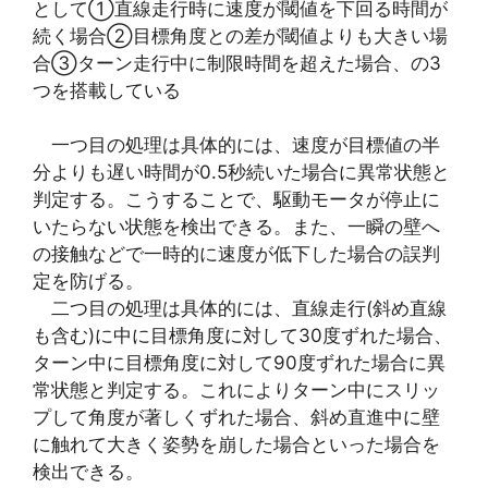
として①直線走行時に速度が閾値を下回る時間が
続く場合②目標角度との差が閾値よりも大きい場
合③ターン走行中に制限時間を超えた場合、の3
つを搭載している
一つ目の処理は具体的には、速度が目標値の半
分よりも遅い時間が0.5秒続いた場合に異常状態と
判定する。こうすることで、駆動モータが停止に
いたらない状態を検出できる。また、一瞬の壁へ
の接触などで一時的に速度が低下した場合の誤判
定を防げる。
二つ目の処理は具体的には、直線走行(斜め直線
も含む)に中に目標角度に対して30度ずれた場合、
ターン中に目標角度に対して90度ずれた場合に異
常状態と判定する。これによりターン中にスリッ
プして角度が著しくずれた場合、斜め直進中に壁
に触れて大きく姿勢を崩した場合といった場合を
検出できる。