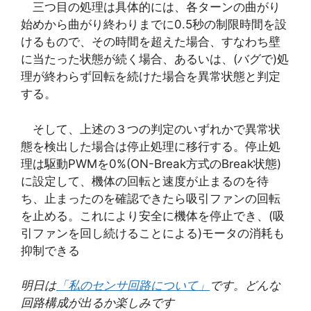
三つ目の処理は具体的には、各ターンの曲がり
始めから曲がり終わりまでに0.5秒の制限時間を設
けるもので、その時間を超えた場合、すなわち壁
に当たった状態が続く場合、あるいは、(バグで)処
理が終わらず回転を続けた場合を異常状態と判定
する。
そして、上述の３つの判定のいずれかで異常状
態を検出した場合は停止処理に移行する。停止処
理は駆動PWMを0%(ON-Break方式のBreak状態)
に設定して、機体の回転と速度が止まるのを待
ち、止まったのを確認できたら吸引ファンの回転
を止める。これにより安全に機体を停止でき、(吸
引ファンを回し続けることによる)モータの消耗も
抑制できる
明日は
「私のセンサ回路について」
です。どんな
回路構成が出るか楽しみです