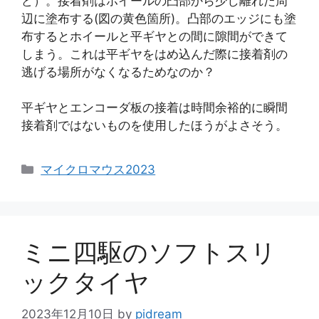
ど）。接着剤はホイールの凸部から少し離れた周
辺に塗布する(図の黄色箇所)。凸部のエッジにも塗
布するとホイールと平ギヤとの間に隙間ができて
しまう。これは平ギヤをはめ込んだ際に接着剤の
逃げる場所がなくなるためなのか？
平ギヤとエンコーダ板の接着は時間余裕的に瞬間
接着剤ではないものを使用したほうがよさそう。
カ
マイクロマウス2023
テ
ゴ
リ
ー
ミニ四駆のソフトスリ
ックタイヤ
2023年12月10日
by
pidream