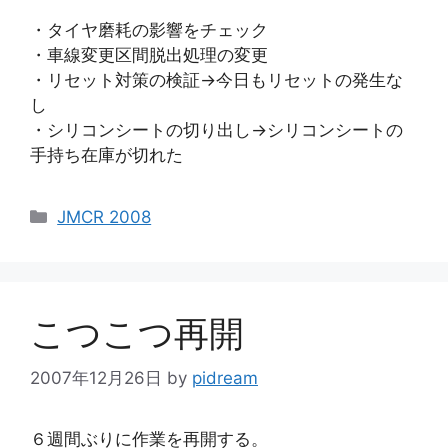
・タイヤ磨耗の影響をチェック
・車線変更区間脱出処理の変更
・リセット対策の検証→今日もリセットの発生な
し
・シリコンシートの切り出し→シリコンシートの
手持ち在庫が切れた
カ
JMCR 2008
テ
ゴ
リ
ー
こつこつ再開
2007年12月26日
by
pidream
６週間ぶりに作業を再開する。