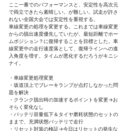
ここ一番でのパフォーマンスと、安定性を高次元
で両立できたら素晴しい。が難しい。試走が許さ
れない全国大会では安定性を重視する。
車線変更の処理を変更する。これまでは車線変更
からの脱出速度優先していたが、最短距離でホー
ムポジション？に復帰することを目標とした。車
線変更中の走行速度落として、復帰ラインへの進
入角度を増す。タイムが悪化するだろうがキニシ
ナイ。
・車線変更処理変更
・坂道頂上でブレーキランプが点灯しなかった問
題を解決
・クランク脱出時の加速するポイントを変更→お
そらく変化なし
・バッテリ容量低下＆タイヤ磨耗状態のセットの
ままで、充満状態バッテリで走行
・リセット対策の検証→今日はリセットの発生な