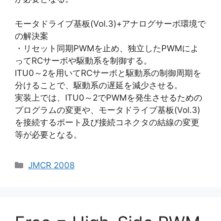
モータドライブ基板(Vol.3)+アナログサーボ環境で
の解決案
・リセット同期PWMを止め、独立したPWMによ
ってRCサーボや駆動系を制御する。
ITU0～2を用いてRCサーボと駆動系の制御周期を
分けることで、駆動系の遅延を減少させる。
実装上では、ITU0～2でPWMを発生させるための
プログラムの変更や、モータドライブ基板(Vol.3)
を接続するポート及び接続コネクタの結線の変更
等が必要となる。
カ
JMCR 2008
テ
ゴ
リ
ー