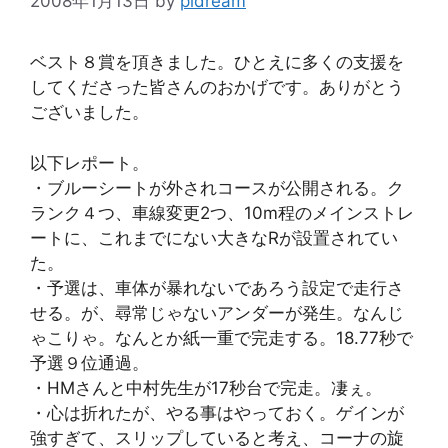
2008年1月13日
by
pidream
ベスト８賞を頂きました。ひとえに多くの支援を
してくださった皆さんのおかげです。ありがとう
ございました。
以下レポート。
・ブルーシートが外されコースが公開される。ク
ランク４つ、車線変更2つ、10m程のメインストレ
ートに、これまでにない大きなRが設置されてい
た。
・予選は、車体が暴れないであろう設定で走行さ
せる。が、尋常じゃないアンダーが発生。なんじ
ゃこりゃ。なんとか紙一重で完走する。18.77秒で
予選９位通過。
・HMさんと中村先生が17秒台で完走。凄ぇ。
・心は折れたが、やる事はやっておく。ゲインが
強すぎて、スリップしていると考え、コーナの旋