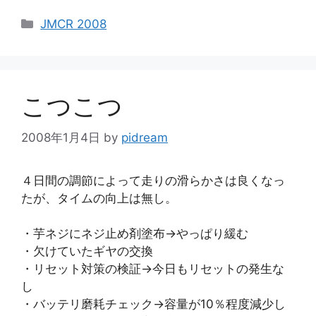
カ
JMCR 2008
テ
ゴ
リ
ー
こつこつ
2008年1月4日
by
pidream
４日間の調節によって走りの滑らかさは良くなっ
たが、タイムの向上は無し。
・芋ネジにネジ止め剤塗布→やっぱり緩む
・欠けていたギヤの交換
・リセット対策の検証→今日もリセットの発生な
し
・バッテリ磨耗チェック→容量が10％程度減少し