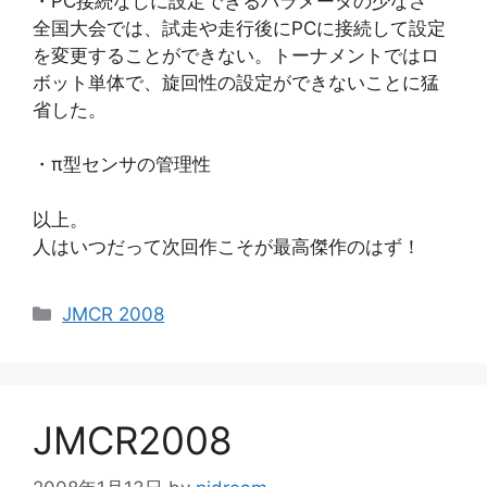
・PC接続なしに設定できるパラメータの少なさ
全国大会では、試走や走行後にPCに接続して設定
を変更することができない。トーナメントではロ
ボット単体で、旋回性の設定ができないことに猛
省した。
・π型センサの管理性
以上。
人はいつだって次回作こそが最高傑作のはず！
カ
JMCR 2008
テ
ゴ
リ
ー
JMCR2008