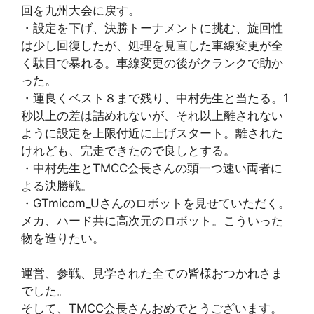
回を九州大会に戻す。
・設定を下げ、決勝トーナメントに挑む、旋回性
は少し回復したが、処理を見直した車線変更が全
く駄目で暴れる。車線変更の後がクランクで助か
った。
・運良くベスト８まで残り、中村先生と当たる。1
秒以上の差は詰めれないが、それ以上離されない
ように設定を上限付近に上げスタート。離された
けれども、完走できたので良しとする。
・中村先生とTMCC会長さんの頭一つ速い両者に
よる決勝戦。
・GTmicom_Uさんのロボットを見せていただく。
メカ、ハード共に高次元のロボット。こういった
物を造りたい。
運営、参戦、見学された全ての皆様おつかれさま
でした。
そして、TMCC会長さんおめでとうございます。