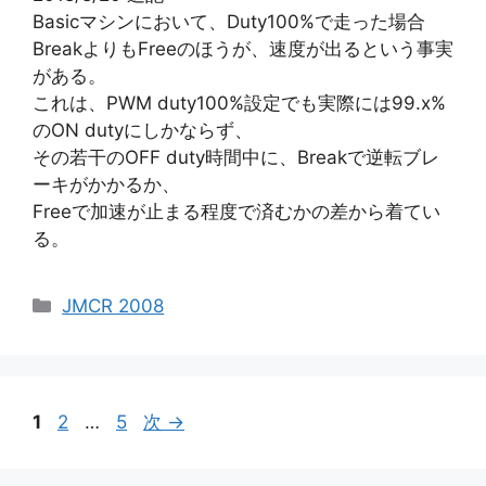
Basicマシンにおいて、Duty100%で走った場合
BreakよりもFreeのほうが、速度が出るという事実
がある。
これは、PWM duty100%設定でも実際には99.x%
のON dutyにしかならず、
その若干のOFF duty時間中に、Breakで逆転ブレ
ーキがかかるか、
Freeで加速が止まる程度で済むかの差から着てい
る。
カ
JMCR 2008
テ
ゴ
リ
ー
ペ
ペ
ペ
1
2
…
5
次
→
ー
ー
ー
ジ
ジ
ジ