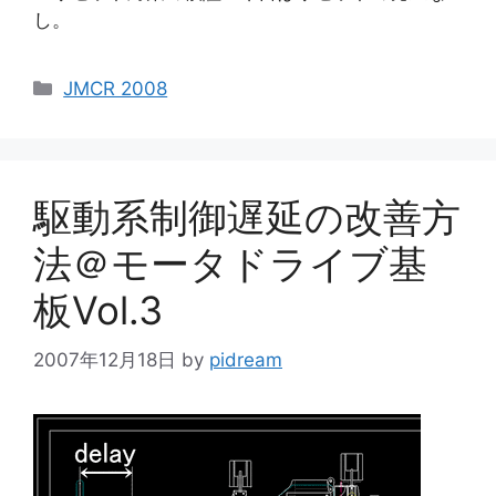
し。
カ
JMCR 2008
テ
ゴ
リ
ー
駆動系制御遅延の改善方
法＠モータドライブ基
板Vol.3
2007年12月18日
by
pidream