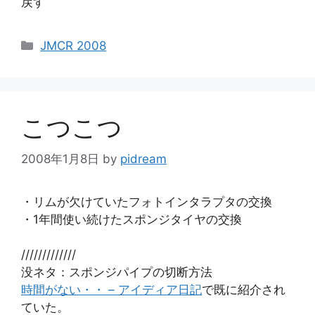
戻す
カ
JMCR 2008
テ
ゴ
リ
ー
こつこつ
2008年1月8日
by
pidream
・リムが欠けていたフォトインタラプタの交換
・1年間使い続けたスポンジタイヤの交換
/////////////
没ネタ：スポンジパイプの切断方法
時間がない・・ – アイディア日記
で既に紹介され
ていた。