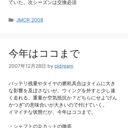
ていた。次シーズンは交換必須
カ
JMCR 2008
テ
ゴ
リ
ー
今年はココまで
2007年12月28日
by
pidream
バッテリ残量やタイヤの磨耗具合はタイムに大き
な影響を及ぼさないが、ウィングを外すと少し速
く走れる。重量か空気抵抗か？どちらにせよ”げん
かつぎ”の意味合いが大きいので付けていく。
イマイチな状態だが、今年はココまで。
・シャフトのＤカットの徹底