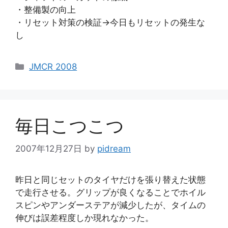
・整備製の向上
・リセット対策の検証→今日もリセットの発生な
し
カ
JMCR 2008
テ
ゴ
リ
ー
毎日こつこつ
2007年12月27日
by
pidream
昨日と同じセットのタイヤだけを張り替えた状態
で走行させる。グリップが良くなることでホイル
スピンやアンダーステアが減少したが、タイムの
伸びは誤差程度しか現れなかった。