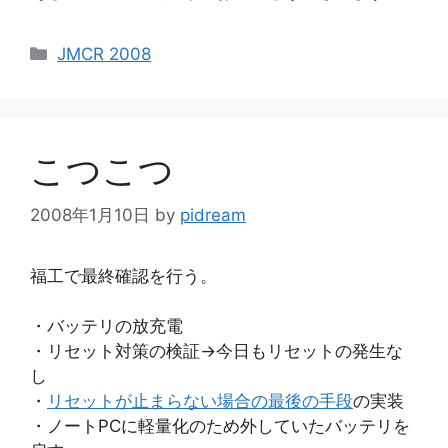
カ
JMCR 2008
テ
ゴ
リ
ー
こつこつ
2008年1月10日
by
pidream
福工で最終確認を行う。
・バッテリの放充電
・リセット対策の検証→今日もリセットの発生な
し
・
リセットが止まらない場合の最後の手段
の実装
・ノートPCに軽量化のため外していたバッテリを