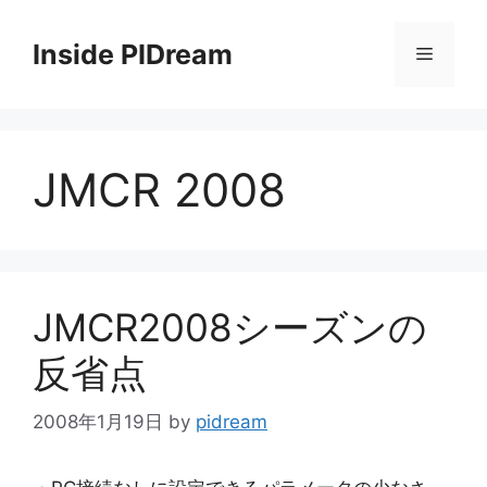
コ
ン
Inside PIDream
メ
テ
ン
ニ
ツ
へ
JMCR 2008
ス
ュ
キ
ッ
ー
プ
JMCR2008シーズンの
反省点
2008年1月19日
by
pidream