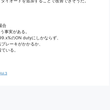
、ダイオードを追加することで改善できそうだ。
場合
という事実がある。
9.x%のON dutyにしかならず、
で逆転ブレーキがかかるか、
着ている。
l.3