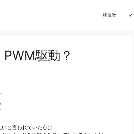
競技歴
マ
ide PWM駆動？
鈍いと言われていた点は