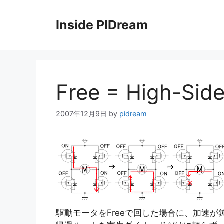
コ
ン
Inside PIDream
テ
ン
ツ
へ
ス
Free = High-S
キ
ッ
2007年12月9日
by
pidream
プ
駆動モータをFreeで回した場合に、加速が