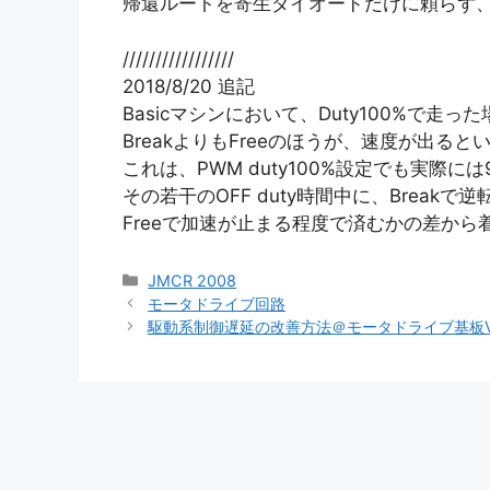
帰還ルートを寄生ダイオードだけに頼らず
/////////////////
2018/8/20 追記
Basicマシンにおいて、Duty100%で走った
BreakよりもFreeのほうが、速度が出る
これは、PWM duty100%設定でも実際には9
その若干のOFF duty時間中に、Break
Freeで加速が止まる程度で済むかの差から
カ
JMCR 2008
テ
モータドライブ回路
ゴ
駆動系制御遅延の改善方法＠モータドライブ基板Vo
リ
ー