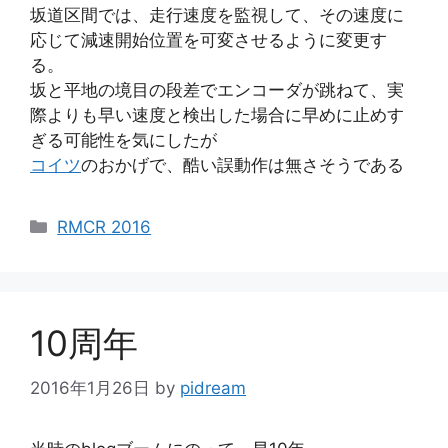
坂道区間では、走行速度を監視して、その速度に
応じて減速開始位置を可変させるように変更す
る。
坂と平地の境目の段差でエンコーダが跳ねて、実
際よりも早い速度と検出した場合に早めに止めす
ぎる可能性を気にしたが
コイツ
のおかげで、酷い誤動作は無さそうである
カ
RMCR 2016
テ
ゴ
リ
ー
10周年
2016年1月26日
by
pidream