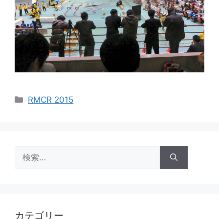
カ
RMCR 2015
テ
ゴ
リ
ー
検
索:
カテゴリー