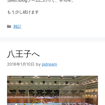
当時のblogブームにのって、早10年。
もう少し続けます
カ
雑記
テ
ゴ
リ
ー
八王子へ
2016年1月10日
by
pidream