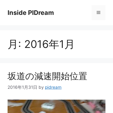
コ
ン
Inside PIDream
メ
テ
ン
ニ
ツ
へ
月:
2016年1月
ス
ュ
キ
ッ
ー
プ
坂道の減速開始位置
2016年1月31日
by
pidream