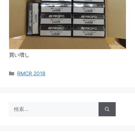
買い増し
カ
RMCR 2018
テ
ゴ
リ
ー
検
索: