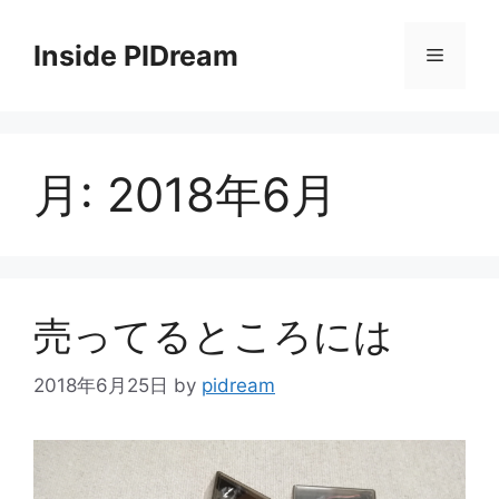
コ
ン
Inside PIDream
メ
テ
ン
ニ
ツ
へ
月:
2018年6月
ス
ュ
キ
ッ
ー
プ
売ってるところには
2018年6月25日
by
pidream