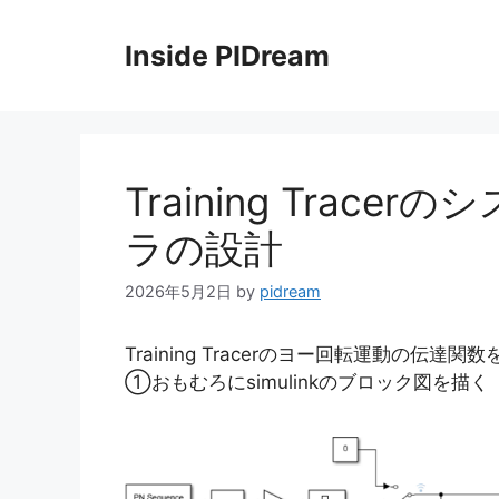
コ
ン
Inside PIDream
テ
ン
ツ
へ
ス
Training Trac
キ
ッ
ラの設計
プ
2026年5月2日
by
pidream
Training Tracerのヨー回転運動の
①おもむろにsimulinkのブロック図を描く