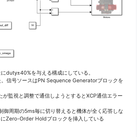
量にduty±40%を与える構成にしている。
ースはPN Sequence Generatorブロックを
ブロックも試したが監視と調整で通信しようとするとXCP通信エラー
クの出力を制御周期の5ms毎に切り替えると機体が全く応答しな
ero-Order Holdブロックを挿入している