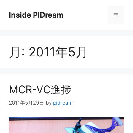
コ
ン
Inside PIDream
メ
テ
ン
ニ
ツ
へ
月:
2011年5月
ス
ュ
キ
ッ
ー
プ
MCR-VC進捗
2011年5月29日
by
pidream