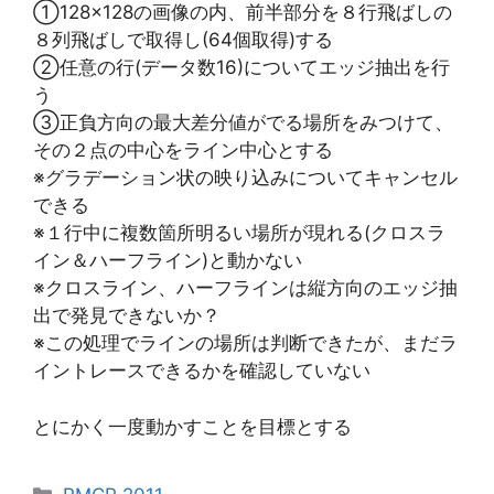
①128×128の画像の内、前半部分を８行飛ばしの
８列飛ばしで取得し(64個取得)する
②任意の行(データ数16)についてエッジ抽出を行
う
③正負方向の最大差分値がでる場所をみつけて、
その２点の中心をライン中心とする
※グラデーション状の映り込みについてキャンセル
できる
※１行中に複数箇所明るい場所が現れる(クロスラ
イン＆ハーフライン)と動かない
※クロスライン、ハーフラインは縦方向のエッジ抽
出で発見できないか？
※この処理でラインの場所は判断できたが、まだラ
イントレースできるかを確認していない
とにかく一度動かすことを目標とする
カ