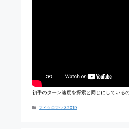
初手のターン速度を探索と同じにしている
カ
マイクロマウス2019
テ
ゴ
リ