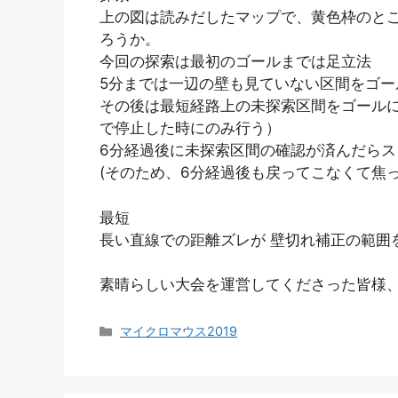
上の図は読みだしたマップで、黄色枠のと
ろうか。
今回の探索は最初のゴールまでは足立法
5分までは一辺の壁も見ていない区間をゴー
その後は最短経路上の未探索区間をゴール
で停止した時にのみ行う）
6分経過後に未探索区間の確認が済んだら
(そのため、6分経過後も戻ってこなくて焦っ
最短
長い直線での距離ズレが 壁切れ補正の範囲
素晴らしい大会を運営してくださった皆様
カ
マイクロマウス2019
テ
ゴ
リ