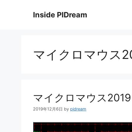
コ
ン
Inside PIDream
テ
ン
ツ
へ
ス
マイクロマウス20
キ
ッ
プ
マイクロマウス2019
2019年12月6日
by
pidream