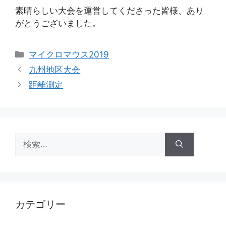
素晴らしい大会を運営してくださった皆様、あり
がとうございました。
カ
マイクロマウス2019
テ
九州地区大会
ゴ
距離測定
リ
ー
検
索:
カテゴリー