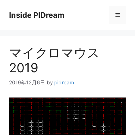
コ
ン
Inside PIDream
メ
テ
ン
ニ
ツ
へ
マイクロマウス
ス
ュ
キ
2019
ッ
ー
プ
2019年12月6日
by
pidream