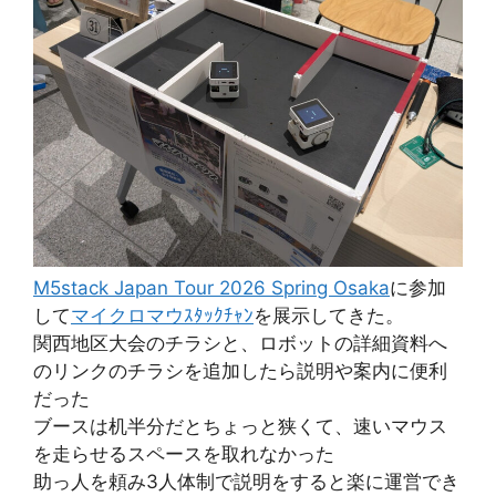
M5stack Japan Tour 2026 Spring Osaka
に参加
して
マイクロマウｽﾀｯｸﾁｬﾝ
を展示してきた。
関西地区大会のチラシと、ロボットの詳細資料へ
のリンクのチラシを追加したら説明や案内に便利
だった
ブースは机半分だとちょっと狭くて、速いマウス
を走らせるスペースを取れなかった
助っ人を頼み3人体制で説明をすると楽に運営でき