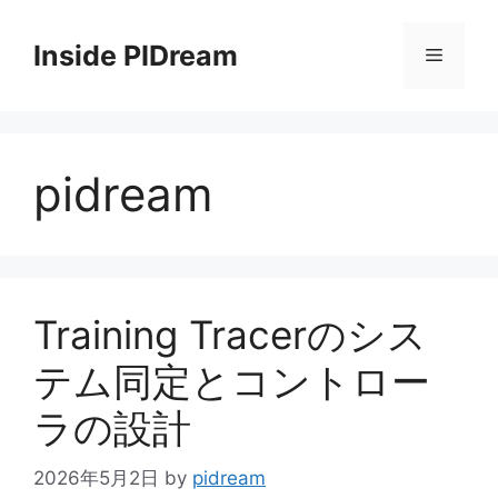
コ
ン
Inside PIDream
メ
テ
ン
ニ
ツ
へ
pidream
ス
ュ
キ
ッ
ー
プ
Training Tracerのシス
テム同定とコントロー
ラの設計
2026年5月2日
by
pidream