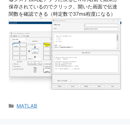
保存されているのでクリック。開いた画面で伝達
関数を確認できる（時定数で37ms程度になる）
カ
MATLAB
テ
ゴ
リ