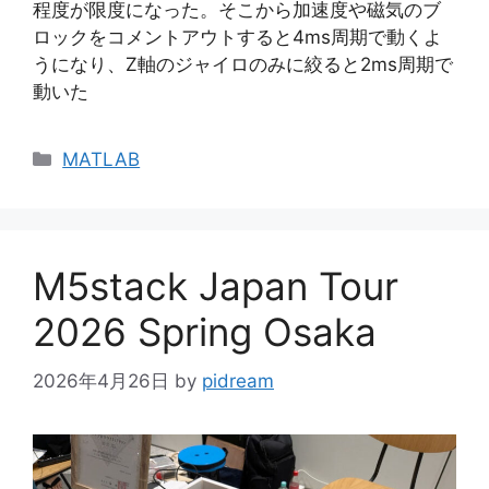
程度が限度になった。そこから加速度や磁気のブ
ロックをコメントアウトすると4ms周期で動くよ
うになり、Z軸のジャイロのみに絞ると2ms周期で
動いた
カ
MATLAB
テ
ゴ
リ
ー
M5stack Japan Tour
2026 Spring Osaka
2026年4月26日
by
pidream