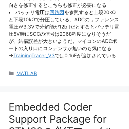
向きを修正するとこちらも修正が必要になる
バッテリ電圧は
回路図
を参照すると上段20kΩ
と下段10kΩで分圧している。ADCのリファレンス
電圧が3.3Vで分解能が12bitだとするとバッテリ電
圧5V時にSOCの信号は2068程度になりそうだ
が、結構誤差が大きいようだ。マイコンのADCポ
ートの入り口にコンデンサが無いのも気になる
→
TrainingTracer_V3
では0.1uFが追加されている
カ
MATLAB
テ
ゴ
リ
ー
Embedded Coder
Support Package for