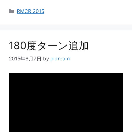
カ
RMCR 2015
テ
ゴ
リ
ー
180度ターン追加
2015年6月7日
by
pidream