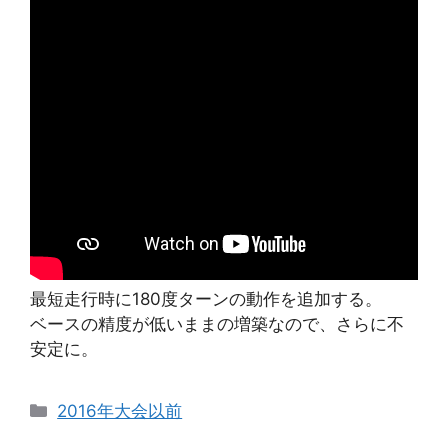
最短走行時に180度ターンの動作を追加する。
ベースの精度が低いままの増築なので、さらに不
安定に。
カ
2016年大会以前
テ