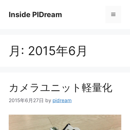
コ
ン
Inside PIDream
メ
テ
ン
ニ
ツ
へ
月:
2015年6月
ス
ュ
キ
ッ
ー
プ
カメラユニット軽量化
2015年6月27日
by
pidream