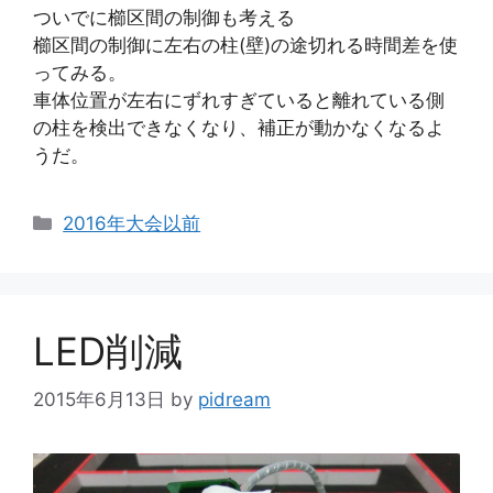
ついでに櫛区間の制御も考える
櫛区間の制御に左右の柱(壁)の途切れる時間差を使
ってみる。
車体位置が左右にずれすぎていると離れている側
の柱を検出できなくなり、補正が動かなくなるよ
うだ。
カ
2016年大会以前
テ
ゴ
リ
ー
LED削減
2015年6月13日
by
pidream