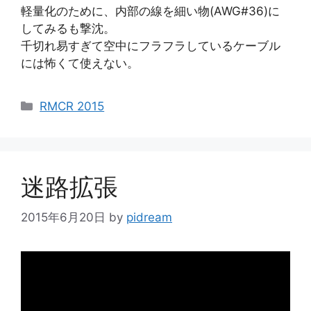
軽量化のために、内部の線を細い物(AWG#36)に
してみるも撃沈。
千切れ易すぎて空中にフラフラしているケーブル
には怖くて使えない。
カ
RMCR 2015
テ
ゴ
リ
ー
迷路拡張
2015年6月20日
by
pidream