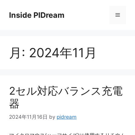
コ
ン
Inside PIDream
メ
テ
ン
ニ
ツ
へ
月:
2024年11月
ス
ュ
キ
ッ
ー
プ
2セル対応バランス充電
器
2024年11月16日
by
pidream