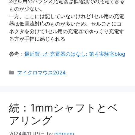
2セル用のバランス充電器は低電流での充電できる
ものが少ない。
一方、ここには記していないけれど1セル用の充電
器は低電流対応のものが多いため、セルごとにコ
ネクタを分けて1セル用の充電器でゆっくり充電す
る方が手軽に感じられる
参考：
最近買った充電器のはなし: 第４実験室blog
カ
マイクロマウス2024
テ
ゴ
リ
ー
続：1mmシャフトとベ
アリング
2024年11月9日
by
pidream