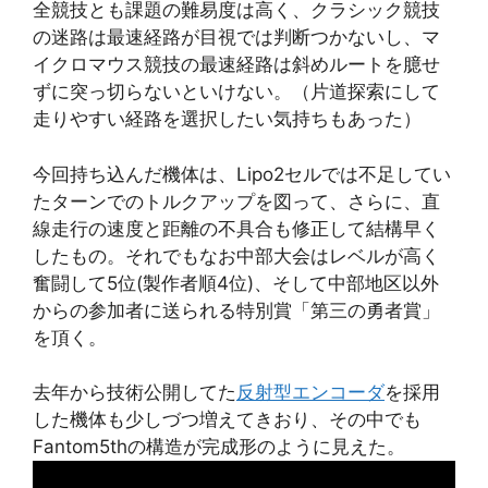
全競技とも課題の難易度は高く、クラシック競技
の迷路は最速経路が目視では判断つかないし、マ
イクロマウス競技の最速経路は斜めルートを臆せ
ずに突っ切らないといけない。（片道探索にして
走りやすい経路を選択したい気持ちもあった）
今回持ち込んだ機体は、Lipo2セルでは不足してい
たターンでのトルクアップを図って、さらに、直
線走行の速度と距離の不具合も修正して結構早く
したもの。それでもなお中部大会はレベルが高く
奮闘して5位(製作者順4位)、そして中部地区以外
からの参加者に送られる特別賞「第三の勇者賞」
を頂く。
去年から技術公開してた
反射型エンコーダ
を採用
した機体も少しづつ増えてきおり、その中でも
Fantom5thの構造が完成形のように見えた。