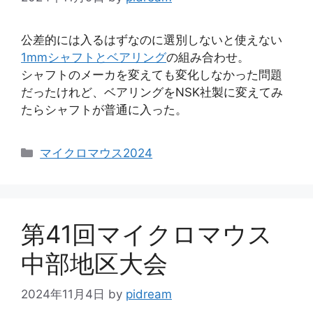
公差的には入るはずなのに選別しないと使えない
1mmシャフトとベアリング
の組み合わせ。
シャフトのメーカを変えても変化しなかった問題
だったけれど、ベアリングをNSK社製に変えてみ
たらシャフトが普通に入った。
カ
マイクロマウス2024
テ
ゴ
リ
ー
第41回マイクロマウス
中部地区大会
2024年11月4日
by
pidream