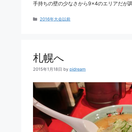
手持ちの壁の少なさから9×4のエリアだが
カ
2016年大会以前
テ
ゴ
リ
ー
札幌へ
2015年1月18日
by
pidream