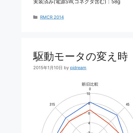
実装済み(電源SW,コネクタ含む)：58g
カ
RMCR 2014
テ
ゴ
リ
ー
駆動モータの変え時
2015年1月10日
by
pidream