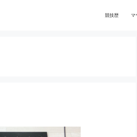
競技歴
マ