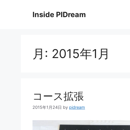
コ
ン
Inside PIDream
テ
ン
ツ
へ
ス
月:
2015年1月
キ
ッ
プ
コース拡張
2015年1月24日
by
pidream