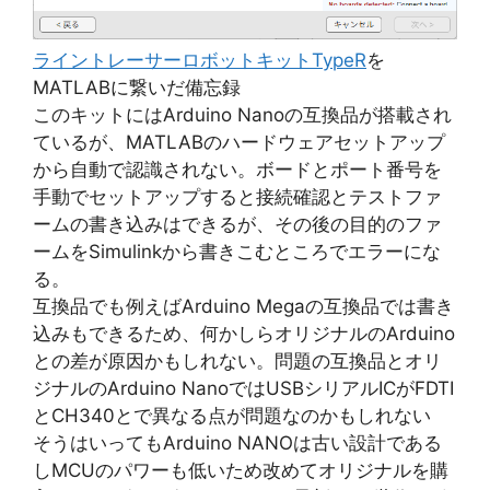
ライントレーサーロボットキットTypeR
を
MATLABに繋いだ備忘録
このキットにはArduino Nanoの互換品が搭載され
ているが、MATLABのハードウェアセットアップ
から自動で認識されない。ボードとポート番号を
手動でセットアップすると接続確認とテストファ
ームの書き込みはできるが、その後の目的のファ
ームをSimulinkから書きこむところでエラーにな
る。
互換品でも例えばArduino Megaの互換品では書き
込みもできるため、何かしらオリジナルのArduino
との差が原因かもしれない。問題の互換品とオリ
ジナルのArduino NanoではUSBシリアルICがFDTI
とCH340とで異なる点が問題なのかもしれない
そうはいってもArduino NANOは古い設計である
しMCUのパワーも低いため改めてオリジナルを購