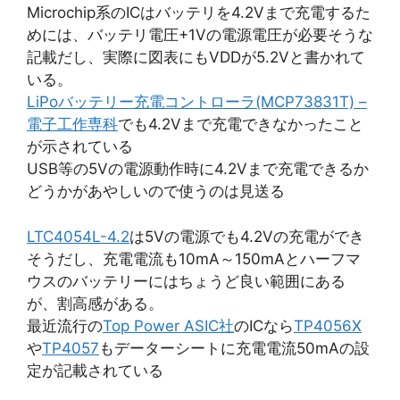
Microchip系のICはバッテリを4.2Vまで充電するた
めには、バッテリ電圧+1Vの電源電圧が必要そうな
記載だし、実際に図表にもVDDが5.2Vと書かれて
いる。
LiPoバッテリー充電コントローラ(MCP73831T) –
電子工作専科
でも4.2Vまで充電できなかったこと
が示されている
USB等の5Vの電源動作時に4.2Vまで充電できるか
どうかがあやしいので使うのは見送る
LTC4054L-4.2
は5Vの電源でも4.2Vの充電ができ
そうだし、充電電流も10mA～150mAとハーフマ
ウスのバッテリーにはちょうど良い範囲にある
が、割高感がある。
最近流行の
Top Power ASIC社
のICなら
TP4056X
や
TP4057
もデーターシートに充電電流50mAの設
定が記載されている