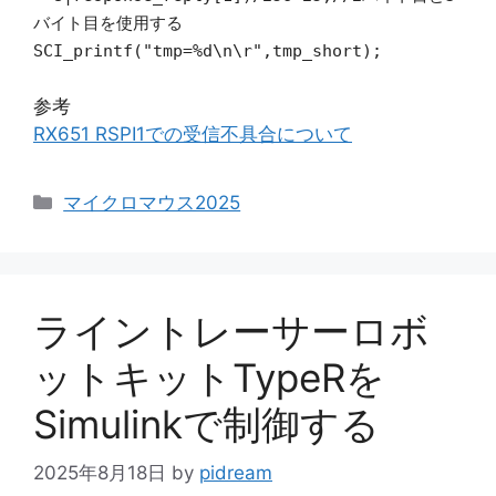
バイト目を使用する
SCI_printf("tmp=%d\n\r",tmp_short);
参考
RX651 RSPI1での受信不具合について
カ
マイクロマウス2025
テ
ゴ
リ
ー
ライントレーサーロボ
ットキットTypeRを
Simulinkで制御する
2025年8月18日
by
pidream