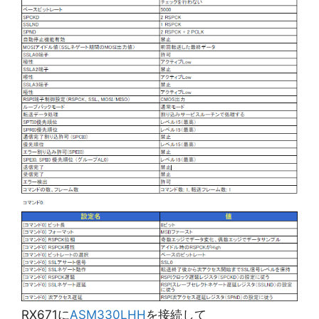
RX671に
ASM330LHH
を接続して