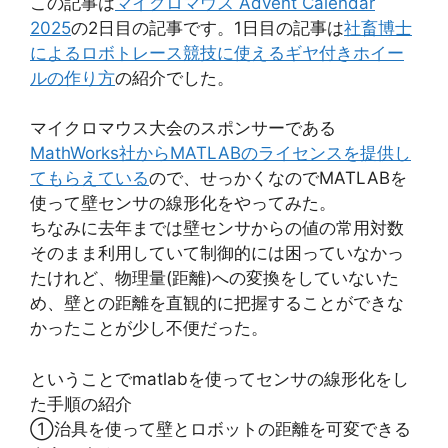
この記事は
マイクロマウス Advent Calendar
2025
の2日目の記事です。1日目の記事は
社畜博士
によるロボトレース競技に使えるギヤ付きホイー
ルの作り方
の紹介でした。
マイクロマウス大会のスポンサーである
MathWorks社からMATLABのライセンスを提供し
てもらえている
ので、せっかくなのでMATLABを
使って壁センサの線形化をやってみた。
ちなみに去年までは壁センサからの値の常用対数
そのまま利用していて制御的には困っていなかっ
たけれど、物理量(距離)への変換をしていないた
め、壁との距離を直観的に把握することができな
かったことが少し不便だった。
ということでmatlabを使ってセンサの線形化をし
た手順の紹介
①治具を使って壁とロボットの距離を可変できる