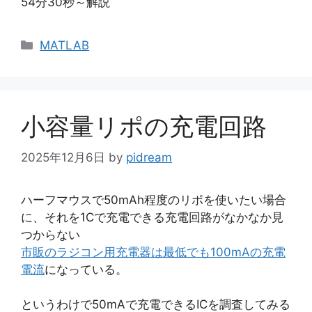
54分30秒～解説
カ
MATLAB
テ
ゴ
リ
ー
小容量リポの充電回路
2025年12月6日
by
pidream
ハーフマウスで50mAh程度のリポを使いたい場合
に、それを1Cで充電できる充電回路がなかなか見
つからない
市販のラジコン用充電器は最低でも100mAの充電
電流
になっている。
というわけで50mAで充電できるICを調査してみる