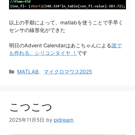
以上の手順によって、matlabを使うことで手早く
センサの線形化ができた
明日のAdvent Calendarはあこちゃんによる
誰で
も作れる、シリコンタイヤ ！
です
カ
MATLAB
、
マイクロマウス2025
テ
ゴ
リ
ー
こつこつ
2025年11月5日
by
pidream