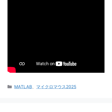
カ
MATLAB
、
マイクロマウス2025
テ
ゴ
リ
ー