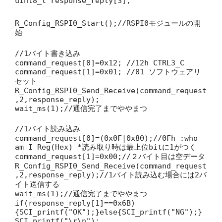
uint8_t response_reply[3];
R_Config_RSPI0_Start();//RSPI0モジュールの開
始
//1バイト書き込み
command_request[0]=0x12; //12h CTRL3_C
command_request[1]=0x01; //01 ソフトウェアリ
セット
R_Config_RSPI0_Send_Receive(command_request
,2,response_reply);
wait_ms(1);//通信完了までややまつ
//1バイト読み込み
command_request[0]=(0x0F|0x80);//0Fh :who
am I Reg(Hex) *読み取り時は最上位bitに1がつく
command_request[1]=0x00;//２バイト目は空データ
R_Config_RSPI0_Send_Receive(command_request
,2,response_reply);//1バイト読み込む場合には2バ
イト送信する
wait_ms(1);//通信完了までややまつ
if(response_reply[1]==0x6B)
{SCI_printf("OK");}else{SCI_printf("NG");}
SCI_printf("\r\n");