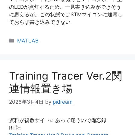
のLEDが点灯するため、一見書き込みができそう
に思えるが。この状態ではSTMマイコンに通電し
ておらず書き込みできない
カ
MATLAB
テ
ゴ
リ
ー
Training Tracer Ver.2関
連情報置き場
2026年3月4日
by
pidream
資料が複数サイトにあって迷うので備忘録
RT社