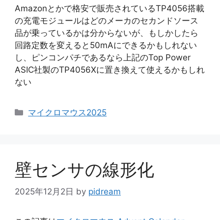
Amazonとかで格安で販売されているTP4056搭載
の充電モジュールはどのメーカのセカンドソース
品が乗っているかは分からないが、もしかしたら
回路定数を変えると50mAにできるかもしれない
し、ピンコンパチであるなら上記のTop Power
ASIC社製のTP4056Xに置き換えて使えるかもしれ
ない
カ
マイクロマウス2025
テ
ゴ
リ
ー
壁センサの線形化
2025年12月2日
by
pidream