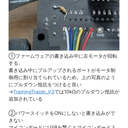
①ファームウェアの書き込み中に左モータが回転
する。
書き込み中にプルアップされるポートがモータ制
御用に割り当てられているため。上の写真のよう
にプルダウン抵抗をつけると良い
→
TrainingTracer_V3
では10kΩのプルダウン抵抗が
追加されている
②パワースイッチをONにしないと書き込みがで
きない
マイコンボードにUSBを繋ぐとマイコンボード上