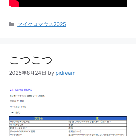
カ
マイクロマウス2025
テ
ゴ
リ
ー
こつこつ
2025年8月24日
by
pidream