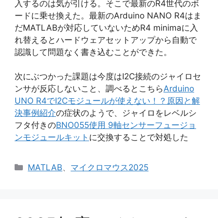
入するのは気が引ける。そこで最新のR4世代のボ
ードに乗せ換えた。最新のArduino NANO R4はま
だMATLABが対応していないためR4 minimaに入
れ替えるとハードウェアセットアップから自動で
認識して問題なく書き込むことができた。
次にぶつかった課題は今度はI2C接続のジャイロセ
ンサが反応しないこと、調べるとこちら
Arduino
UNO R4でI2Cモジュールが使えない！？原因と解
決事例紹介
の症状のようで、ジャイロをレベルシ
フタ付きの
BNO055使用 9軸センサーフュージョ
ンモジュールキット
に交換することで対処した
カ
MATLAB
、
マイクロマウス2025
テ
ゴ
リ
ー