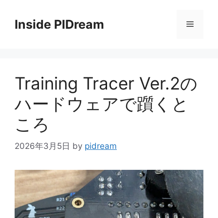
コ
ン
Inside PIDream
メ
テ
ン
ニ
ツ
へ
Training Tracer Ver.2の
ス
ュ
キ
ハードウェアで躓くと
ッ
ー
プ
ころ
2026年3月5日
by
pidream