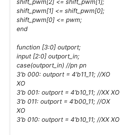
shift_pwm[2] <= shift_pwm[1];
shift_pwm[1] <= shift_pwm[0];
shift_pwm[0] <= pwm;
end
function [3:0] outport;
input [2:0] outport_in;
case(outport_in) //pn pn
3’b 000: outport = 4’b11_11; //XO
XO
3’b 001: outport = 4’b10_11; //XX XO
3’b 011: outport = 4’b00_11; //OX
XO
3’b 010: outport = 4’b10_11; //XX XO