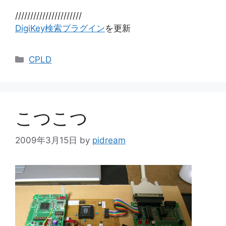
//////////////////////
DigiKey検索プラグイン
を更新
カ
CPLD
テ
ゴ
リ
ー
こつこつ
2009年3月15日
by
pidream