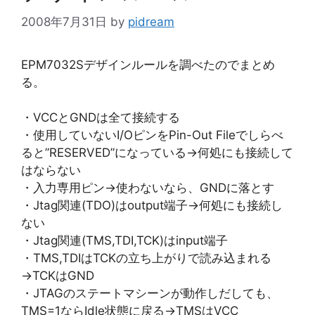
2008年7月31日
by
pidream
EPM7032Sデザインルールを調べたのでまとめ
る。
・VCCとGNDは全て接続する
・使用していないI/OピンをPin-Out Fileでしらべ
ると”RESERVED”になっている→何処にも接続して
はならない
・入力専用ピン→使わないなら、GNDに落とす
・Jtag関連(TDO)はoutput端子→何処にも接続し
ない
・Jtag関連(TMS,TDI,TCK)はinput端子
・TMS,TDIはTCKの立ち上がりで読み込まれる
→TCKはGND
・JTAGのステートマシーンが動作しだしても、
TMS=1ならIdle状態に戻る→TMSはVCC