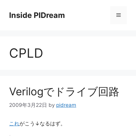
コ
ン
Inside PIDream
メ
テ
ン
ニ
ツ
へ
CPLD
ス
ュ
キ
ッ
ー
プ
Verilogでドライブ回路
2009年3月22日
by
pidream
これ
がこう↓なるはず。