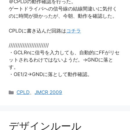
＠CPLDの動作確認を行った。
ゲートドライバへの信号線の結線間違いに気付く
のに時間が掛かったが、今朝、動作を確認した。
CPLDに書き込んだ回路は
コチラ
///////////////////////
・GCLRnに信号を入力しても、自動的にFFがリセ
ットされるわけではないようだ。→GNDに落と
す。
・OE1/2→GNDに落として動作確認。
カ
CPLD
、
JMCR 2009
テ
ゴ
リ
ー
デザインルール