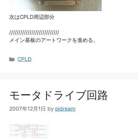
次はCPLD周辺部分
///////////////////////////
メイン基板のアートワークを進める。
カ
CPLD
テ
ゴ
リ
ー
モータドライブ回路
2007年12月1日
by
pidream