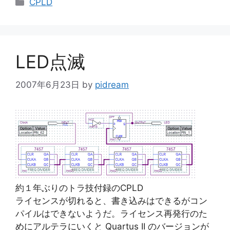
カ
CPLD
テ
ゴ
リ
ー
LED点滅
2007年6月23日
by
pidream
約１年ぶりのトラ技付録のCPLD
ライセンスが切れると、書き込みはできるがコン
パイルはできないようだ。ライセンス再発行のた
めにアルテラにいくと Quartus II のバージョンが