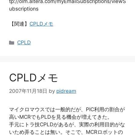
tp://olm.altera.com/myEmailSubscriptions/viewS
ubscriptions
【関連】
CPLDメモ
カ
CPLD
テ
ゴ
リ
ー
CPLDメモ
2007年11月18日
by
pidream
マイクロマウスでは一般的だが、PIC利用の割合が
高いMCRでもPLDを見る機会が増えてきた。
手元にトラ技CPLDがあるが、実際の利用目的がな
いため弄ることは無い。そこで、MCRロボットの