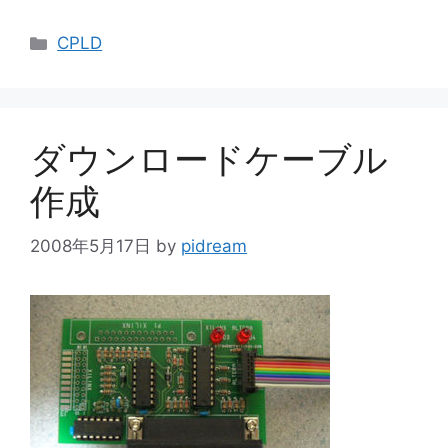
カ
CPLD
テ
ゴ
リ
ー
ダウンロードケーブル
作成
2008年5月17日
by
pidream