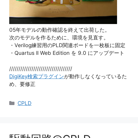
05年モデルの動作確認を終えて出荷した。
次のモデルを作るために、環境を見直す。
・Verilog練習用のPLD関連ボードを一枚板に固定
・Quartus II Web Edition を 9.0 にアップデート
//////////////////////////////////
DigiKey検索プラグイン
が動作しなくなっているた
め、要修正
カ
CPLD
テ
ゴ
リ
ー