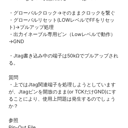
・グローバルクロック→そのままクロックを繋ぐ
・グローバルリセット(LOWレベルでFFをリセッ
ト)→プルアップ処理
・出力イネーブル専用ピン（Lowレベルで動作）
→GND
・Jtag書き込み中の端子は50kΩでプルアップされ
る。
質問
・上ではJtag関連端子を処理しようとしています
が、Jtagピンを開放のまま(or TCKだけGND)にす
ることにより、使用上問題は発生するのでしょう
か？
参照
Pin-Out File