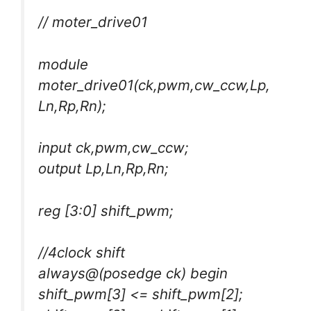
// moter_drive01
module
moter_drive01(ck,pwm,cw_ccw,Lp,
Ln,Rp,Rn);
input ck,pwm,cw_ccw;
output Lp,Ln,Rp,Rn;
reg [3:0] shift_pwm;
//4clock shift
always@(posedge ck) begin
shift_pwm[3] <= shift_pwm[2];