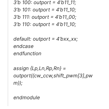
3’b 100: outport = 4’b11_11;
3’b 101: outport = 4’b11_10;
3’b 111: outport = 4’b11_00;
3’b 110: outport = 4’b11_10;
default: outport = 4’bxx_xx;
endcase
endfunction
assign {Lp,Ln,Rp,Rn} =
outport({cw_ccw,shift_pwm[3],pw
m});
endmodule