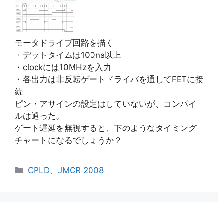
モータドライブ回路を描く
・デットタイムは100ns以上
・clockには10MHzを入力
・各出力は非反転ゲートドライバを通してFETに接
続
ピン・アサインの設定はしていないが、コンパイ
ルは通った。
ゲート遅延を無視すると、下のようなタイミング
チャートになるでしょうか？
カ
CPLD
、
JMCR 2008
テ
ゴ
リ
ー