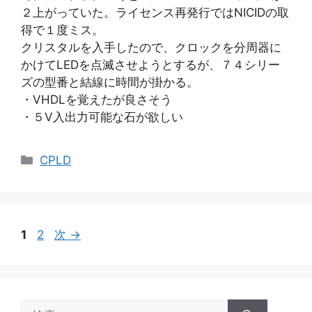
２上がっていた。ライセンス再発行ではNICIDの取
得で１度ミス。
クリスタルを入手したので、クロックを分周器に
かけてLEDを点滅させようとするが、７４シリー
ズの型番と結線に時間が掛かる。
・VHDLを覚えたが良さそう
・５V入出力可能な石が欲しい
カ
CPLD
テ
ゴ
リ
ー
ペ
ペ
1
2
次
→
ー
ー
ジ
ジ
検