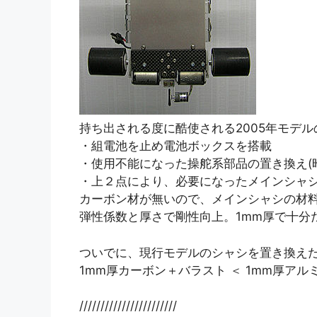
持ち出される度に酷使される2005年モデル
・組電池を止め電池ボックスを搭載
・使用不能になった操舵系部品の置き換え(
・上２点により、必要になったメインシャ
カーボン材が無いので、メインシャシの材料に1
弾性係数と厚さで剛性向上。1mm厚で十分
ついでに、現行モデルのシャシを置き換え
1mm厚カーボン＋バラスト ＜ 1mm厚アル
///////////////////////