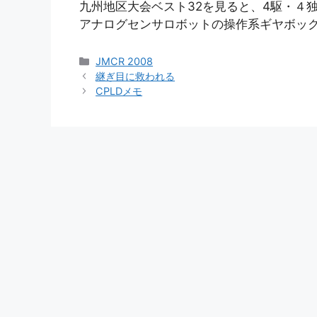
九州地区大会ベスト32を見ると、4駆・４
アナログセンサロボットの操作系ギヤボッ
カ
JMCR 2008
テ
継ぎ目に救われる
ゴ
CPLDメモ
リ
ー