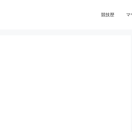
競技歴
マ