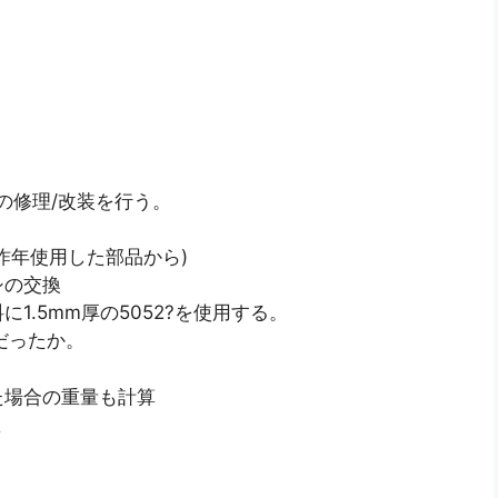
の修理/改装を行う。
昨年使用した部品から)
シの交換
.5mm厚の5052?を使用する。
だったか。
た場合の重量も計算
ミ