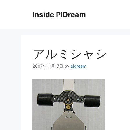
コ
ン
Inside PIDream
テ
ン
ツ
へ
ス
アルミシャシ
キ
ッ
2007年11月17日
by
pidream
プ