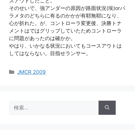
スアウトしたこと。
そのせいで、強アンダーの原因が路面状況(埃)orパ
ラメタのどちらに有るのかかが有耶無耶になり、
心が折れた。が、コントローラ変更後、決勝トナ
メントはではグリップしていたためコントローラ
に問題があったのは確かか。
やはり、いかなる状況においてもコースアウトは
してはならない。目指せランサー。
カ
JMCR 2009
テ
ゴ
リ
ー
検
索: