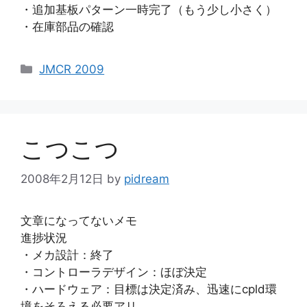
・追加基板パターン一時完了（もう少し小さく）
・在庫部品の確認
カ
JMCR 2009
テ
ゴ
リ
ー
こつこつ
2008年2月12日
by
pidream
文章になってないメモ
進捗状況
・メカ設計：終了
・コントローラデザイン：ほぼ決定
・ハードウェア：目標は決定済み、迅速にcpld環
境をそろえる必要アリ