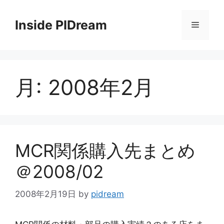
コ
ン
Inside PIDream
メ
テ
ン
ニ
ツ
へ
月:
2008年2月
ス
ュ
キ
ッ
ー
プ
MCR関係購入先まとめ
＠2008/02
2008年2月19日
by
pidream