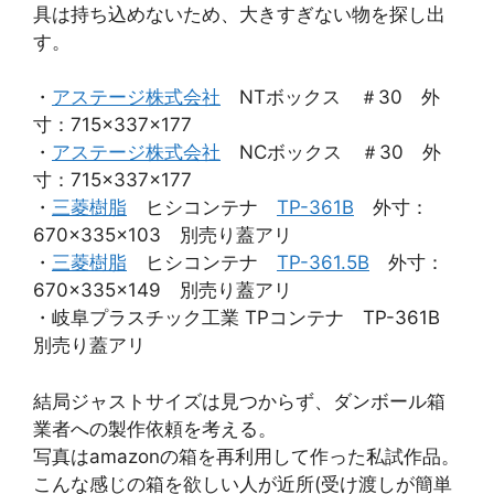
具は持ち込めないため、大きすぎない物を探し出
す。
・
アステージ株式会社
NTボックス ＃30 外
寸：715×337×177
・
アステージ株式会社
NCボックス ＃30 外
寸：715×337×177
・
三菱樹脂
ヒシコンテナ
TP-361B
外寸：
670×335×103 別売り蓋アリ
・
三菱樹脂
ヒシコンテナ
TP-361.5B
外寸：
670×335×149 別売り蓋アリ
・岐阜プラスチック工業 TPコンテナ TP-361B
別売り蓋アリ
結局ジャストサイズは見つからず、ダンボール箱
業者への製作依頼を考える。
写真はamazonの箱を再利用して作った私試作品。
こんな感じの箱を欲しい人が近所(受け渡しが簡単