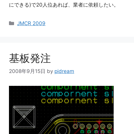
にできる)で20人位あれば、業者に依頼したい。
カ
JMCR 2009
テ
ゴ
リ
ー
基板発注
2008年9月15日
by
pidream