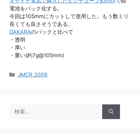
オヤイデ電気で購入したヒシチューブ83mm
で組
電池をパック化する。
今回は105mmにカットして使用した。もう数ミリ
長くても良さそうである。
DAKARA
のパックと比べて
・透明
・厚い
・重い(約7g@105mm)
カ
JMCR 2009
テ
ゴ
リ
ー
検
索: