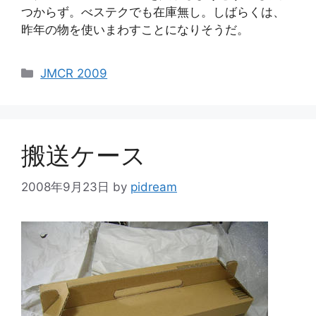
つからず。べステクでも在庫無し。しばらくは、
昨年の物を使いまわすことになりそうだ。
カ
JMCR 2009
テ
ゴ
リ
ー
搬送ケース
2008年9月23日
by
pidream