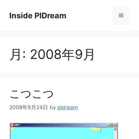
コ
ン
Inside PIDream
メ
テ
ン
ニ
ツ
へ
月:
2008年9月
ス
ュ
キ
ッ
ー
プ
こつこつ
2008年9月24日
by
pidream