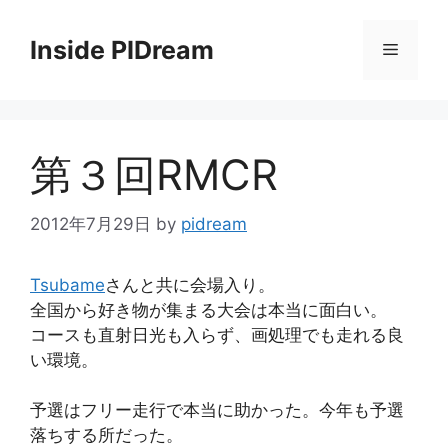
コ
ン
Inside PIDream
メ
テ
ン
ニ
ツ
へ
第３回RMCR
ス
ュ
キ
ッ
2012年7月29日
by
pidream
ー
プ
Tsubame
さんと共に会場入り。
全国から好き物が集まる大会は本当に面白い。
コースも直射日光も入らず、画処理でも走れる良
い環境。
予選はフリー走行で本当に助かった。今年も予選
落ちする所だった。