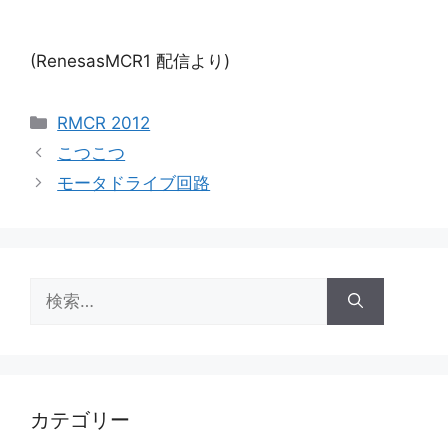
(RenesasMCR1 配信より)
カ
RMCR 2012
テ
こつこつ
ゴ
モータドライブ回路
リ
ー
検
索:
カテゴリー