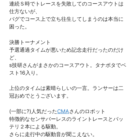
連続Ｓ時でトレースを失敗してのコースアウトは
仕方ないが、
バグでコース上で立ち往生してしまうのは本当に
困った。
決勝トーナメント
予選通過タイムが悪いため記念走行だったのだけ
ど、
s技研さんがまさかのコースアウト。タナボタでベ
スト16入り。
上位のタイムは素晴らしいの一言。ランサーは二
冠おめでとうございます。
(一部に?)人気だった
CMA
さんのロボット
特徴的なセンサバーレスのライントレースとバッ
テリ２本による駆動。
さらに走行中の駆動音が聞こえない。