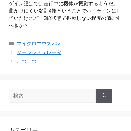
ゲイン設定では走行中に機体が振動するようだ。
曲がりにくい変則4輪ということでハイゲインにし
ていたけれど、2輪状態で振動しない程度の値にす
べきか？
カ
マイクロマウス2021
テ
ターンシミュレータ
ゴ
こつこつ
リ
ー
検
索:
カテゴリー