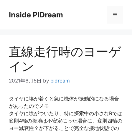
コ
ン
Inside PIDream
メ
テ
ン
ニ
ツ
へ
直線走行時のヨーゲ
ス
ュ
キ
イン
ッ
ー
プ
2021年6月5日
by
pidream
タイヤに埃が着くと急に機体が振動的になる場合
があったのでメモ
タイヤに埃がついたり、特に探索中の小さなRでは
変則4輪の接地は不安定にった場合に、変則四輪の
ヨー減衰性？が下がることで完全な接地状態での