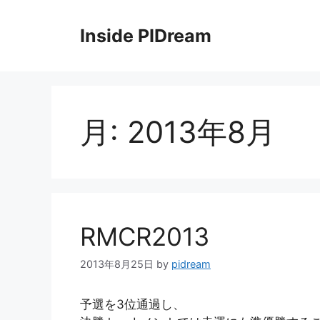
コ
ン
Inside PIDream
テ
ン
ツ
へ
ス
月:
2013年8月
キ
ッ
プ
RMCR2013
2013年8月25日
by
pidream
予選を3位通過し、