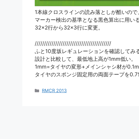
1本線クロスラインの読み落としが酷いので
マーカー検出の基準となる黒色算出に用い
32×2行から32×3行に変更。
/////////////////////////////////////////
ふと10度坂レギュレーションを確認してみ
設計と比較して、最低地上高が1mm低い。
1mm=タイヤの変形+メインシャシ材が0.
タイヤのスポンジ固定用の両面テープを0.7
カ
RMCR 2013
テ
ゴ
リ
ー