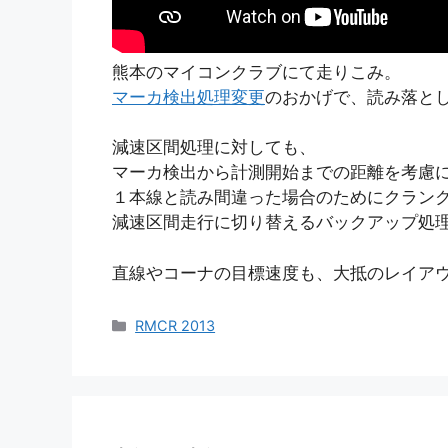
熊本のマイコンクラブにて走りこみ。
マーカ検出処理変更
のおかげで、読み落と
減速区間処理に対しても、
マーカ検出から計測開始までの距離を考慮
１本線と読み間違った場合のためにクランクモ
減速区間走行に切り替えるバックアップ処
直線やコーナの目標速度も、大抵のレイア
カ
RMCR 2013
テ
ゴ
リ
ー