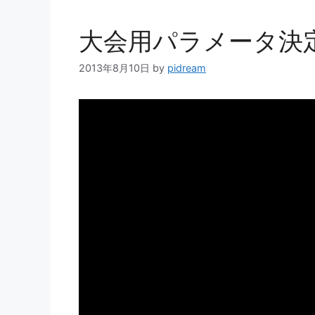
ー
大会用パラメータ決
2013年8月10日
by
pidream