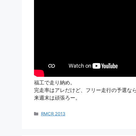
福工で走り納め。
完走率はアレだけど、フリー走行の予選な
来週末は頑張ろー。
カ
RMCR 2013
テ
ゴ
リ