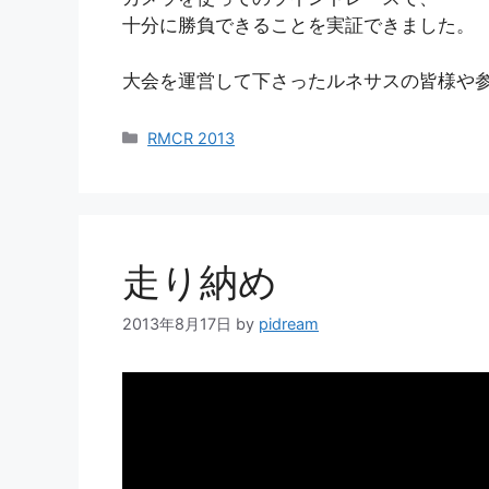
十分に勝負できることを実証できました。
大会を運営して下さったルネサスの皆様や
カ
RMCR 2013
テ
ゴ
リ
ー
走り納め
2013年8月17日
by
pidream