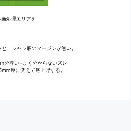
、
る画処理エリアを
ると、シャシ底のマージンが無い。
1mm分厚い+よく分からないズレ
5mm厚に変えて底上げする。