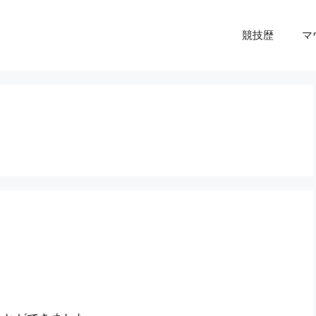
競技歴
マ