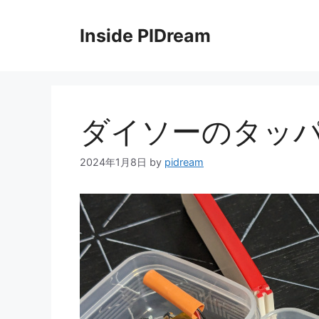
コ
ン
Inside PIDream
テ
ン
ツ
へ
ス
ダイソーのタッ
キ
ッ
2024年1月8日
by
pidream
プ