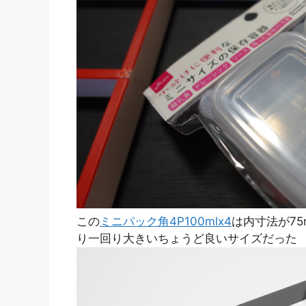
この
ミニパック角4P100mlx4
は内寸法が75
り一回り大きいちょうど良いサイズだった