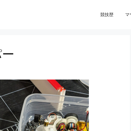
競技歴
マ
パー