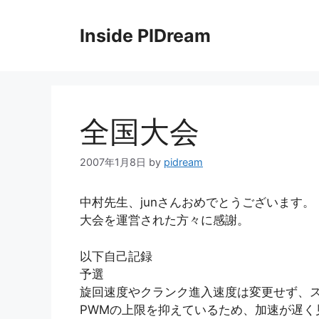
コ
ン
Inside PIDream
テ
ン
ツ
へ
ス
全国大会
キ
ッ
2007年1月8日
by
pidream
プ
中村先生、junさんおめでとうございます。
大会を運営された方々に感謝。
以下自己記録
予選
旋回速度やクランク進入速度は変更せず、ス
PWMの上限を抑えているため、加速が遅く