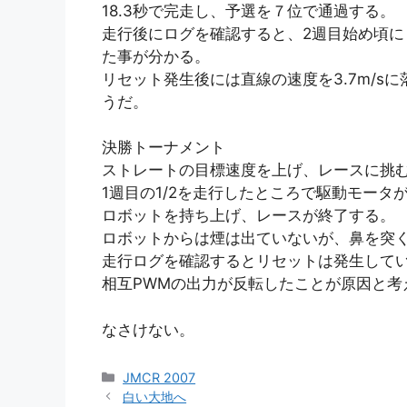
18.3秒で完走し、予選を７位で通過する。
走行後にログを確認すると、2週目始め頃
た事が分かる。
リセット発生後には直線の速度を3.7m/s
うだ。
決勝トーナメント
ストレートの目標速度を上げ、レースに挑
1週目の1/2を走行したところで駆動モータ
ロボットを持ち上げ、レースが終了する。
ロボットからは煙は出ていないが、鼻を突く
走行ログを確認するとリセットは発生して
相互PWMの出力が反転したことが原因と考
なさけない。
カ
JMCR 2007
テ
白い大地へ