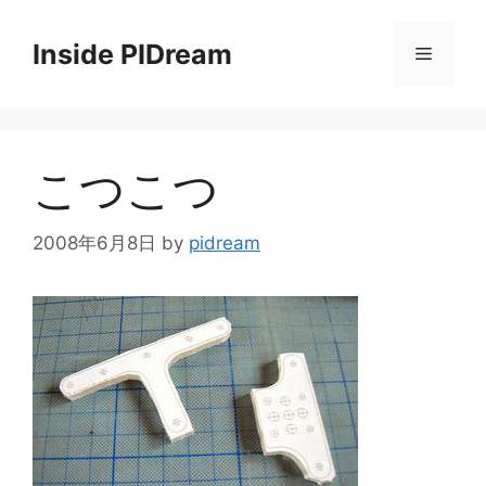
コ
ン
Inside PIDream
メ
テ
ン
ニ
ツ
へ
こつこつ
ス
ュ
キ
ッ
2008年6月8日
by
pidream
ー
プ