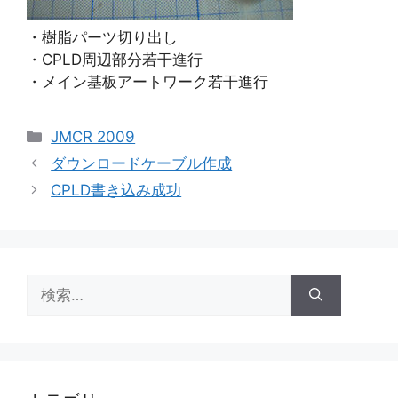
・樹脂パーツ切り出し
・CPLD周辺部分若干進行
・メイン基板アートワーク若干進行
カ
JMCR 2009
テ
ダウンロードケーブル作成
ゴ
CPLD書き込み成功
リ
ー
検
索: