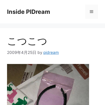
コ
ン
Inside PIDream
メ
テ
ン
ニ
ツ
へ
こつこつ
ス
ュ
キ
ッ
2009年4月25日
by
pidream
ー
プ