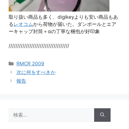
取り扱い商品も多く、digikeyよりも安い商品もあ
る
レオコム
から荷物が届いた。ダンボールとエア
ーキャップ封筒＋αの丁寧な梱包が好印象
///////////////////////////////////
カ
RMCR 2009
テ
次に何をすべきか
ゴ
報告
リ
ー
検
索: