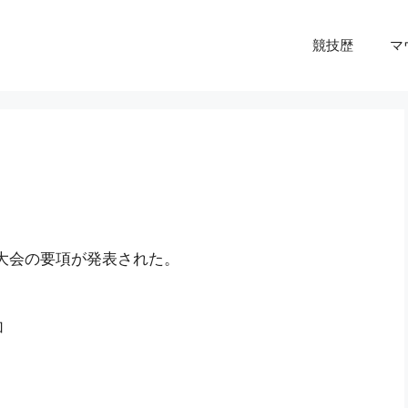
競技歴
マ
技大会の要項が発表された。
加