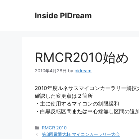
コ
ン
Inside PIDream
テ
ン
ツ
へ
ス
RMCR2010始め
キ
ッ
2010年4月28日
by
pidream
プ
2010年度ルネサスマイコンカーラリー競
確認した変更点は２箇所
・主に使用するマイコンの制限緩和
・白黒反転区間
または
中心線無し区間の追
カ
RMCR 2010
テ
第3回電通大杯 マイコンカーラリー大会