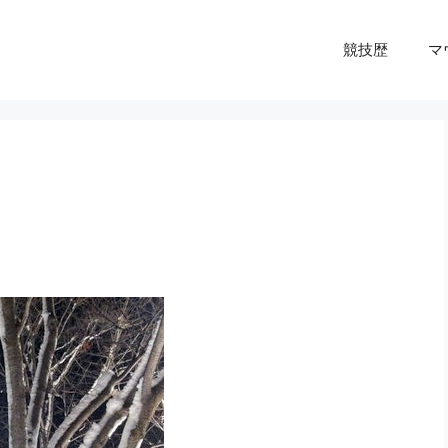
競技歴
マ