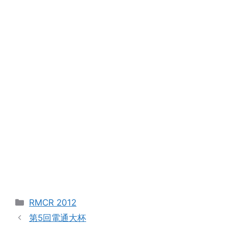
カ
RMCR 2012
テ
第5回電通大杯
ゴ