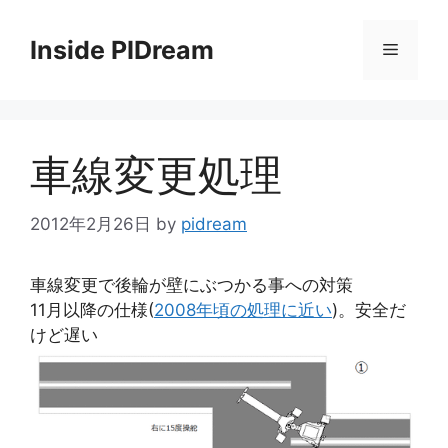
コ
ン
Inside PIDream
メ
テ
ン
ニ
ツ
へ
車線変更処理
ス
ュ
キ
ッ
2012年2月26日
by
pidream
ー
プ
車線変更で後輪が壁にぶつかる事への対策
11月以降の仕様(
2008年頃の処理に近い
)。安全だ
けど遅い