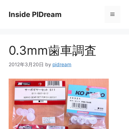
コ
ン
Inside PIDream
メ
テ
ン
ニ
ツ
へ
0.3mm歯車調査
ス
ュ
キ
ッ
2012年3月20日
by
pidream
ー
プ