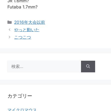
JR 1.6mm?
Futaba 1.7mm?
カ
2016年大会以前
テ
やっと動いた
ゴ
こつこつ
リ
ー
検
索:
カテゴリー
マイクロマウス