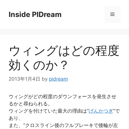
コ
ン
Inside PIDream
メ
テ
ン
ニ
ツ
へ
ウィングはどの程度
ス
ュ
キ
効くのか？
ッ
ー
プ
2013年1月4日
by
pidream
ウィングがどの程度のダウンフォースを発生させ
るかと尋ねられる。
ウィングを付けていた最大の理由は”
げんかつぎ
”で
あり、
また、”クロスライン後のフルブレーキで後輪が左