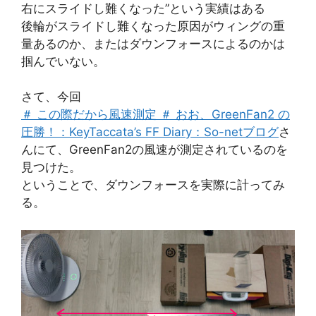
右にスライドし難くなった”という実績はある
後輪がスライドし難くなった原因がウィングの重
量あるのか、またはダウンフォースによるのかは
掴んでいない。
さて、今回
＃ この際だから風速測定 ＃ おお、GreenFan2 の
圧勝！：KeyTaccata’s FF Diary：So-netブログ
さ
んにて、GreenFan2の風速が測定されているのを
見つけた。
ということで、ダウンフォースを実際に計ってみ
る。