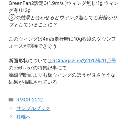
GreenFan2設定3(1.9m/s )ウィング無し:1g ウィン
グ有り:3g
②の結果と合わせるとウィング無しでも前輪がリ
フトしていることに？
このウィングは4m/s走行時に10g程度のダウンフ
ォースが期待できそう
断面形状については
RCmagazineの2012年11月号
のp56～57の特集記事にて
流線型断面よりも板ウィングのほうが良さそうな
結果が掲載されている
カ
RMCR 2012
テ
サンプルブック
ゴ
札幌へ
リ
ー