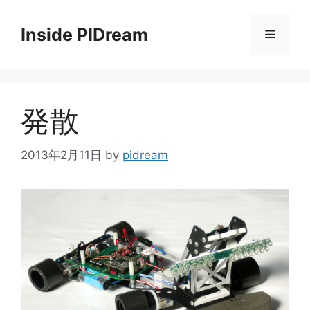
コ
ン
Inside PIDream
メ
テ
ン
ニ
ツ
へ
発散
ス
ュ
キ
ッ
2013年2月11日
by
pidream
ー
プ