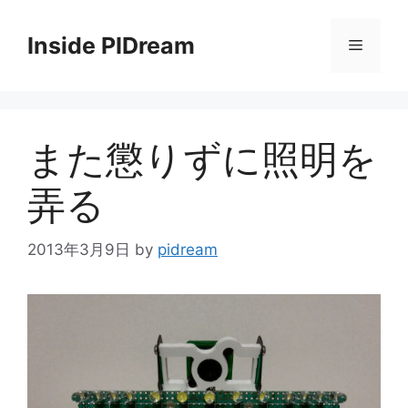
コ
ン
Inside PIDream
メ
テ
ン
ニ
ツ
へ
また懲りずに照明を
ス
ュ
キ
弄る
ッ
ー
プ
2013年3月9日
by
pidream