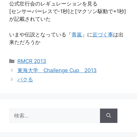
公式壮行会のレギュレーションを見る
[センサーバーレスで-1秒]と[マクソン駆動で+1秒]
が記載されていた
いまや伝説となっている「
青嵐
」に
近づく事
は出
来ただろうか
カ
RMCR 2013
テ
東海大学 Challenge Cup 2013
ゴ
パクる
リ
ー
検
索: