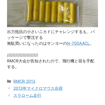
出力抵抗の小さいニカドにチャレンジするも、パ
ッケージで撃沈する
無駄買いになったのはサンヨーの
N-700AACL
。
//////////////////////
RMCR大会が告知されたので、飛行機と宿を手配
する。
カ
RMCR 2013
テ
2013年マイクロマウス合宿
ゴ
スラローム走行
リ
ー