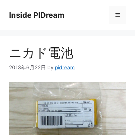
コ
ン
Inside PIDream
メ
テ
ン
ニ
ツ
へ
ニカド電池
ス
ュ
キ
ッ
2013年6月22日
by
pidream
ー
プ