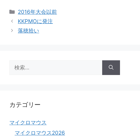
カ
2016年大会以前
テ
KKPMOに発注
ゴ
落穂拾い
リ
ー
検
索:
カテゴリー
マイクロマウス
マイクロマウス2026