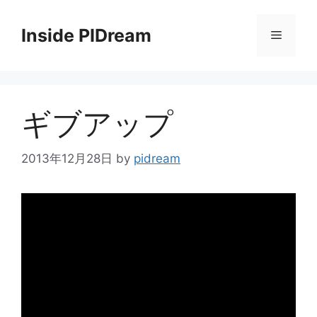
コ
ン
Inside PIDream
メ
テ
ン
ニ
ツ
へ
ギブアップ
ス
ュ
キ
ッ
2013年12月28日
by
pidream
ー
プ