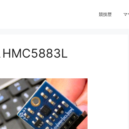
競技歴
マ
MC5883L