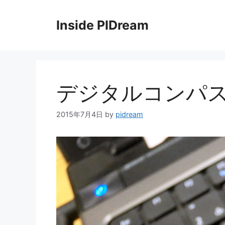
コ
ン
Inside PIDream
テ
ン
ツ
へ
ス
デジタルコンパスH
キ
ッ
2015年7月4日
by
pidream
プ