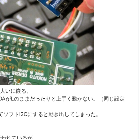
、大いに嵌る。
SDAがLのままだったりと上手く動かない。（同じ設定
てソフトI2Cにすると動き出してしまった。
行われているが、