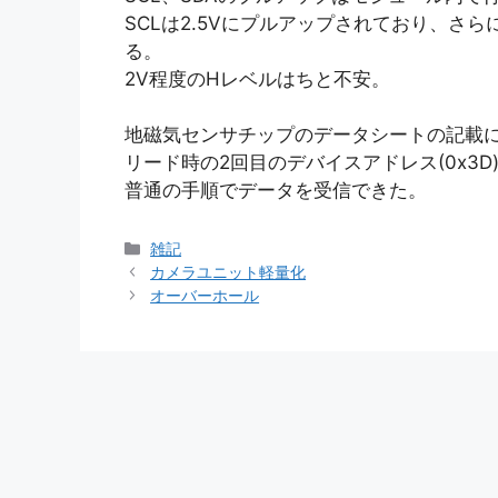
SCLは2.5Vにプルアップされており、さ
る。
2V程度のHレベルはちと不安。
地磁気センサチップのデータシートの記載
リード時の2回目のデバイスアドレス(0x3D
普通の手順でデータを受信できた。
カ
雑記
テ
カメラユニット軽量化
ゴ
オーバーホール
リ
ー