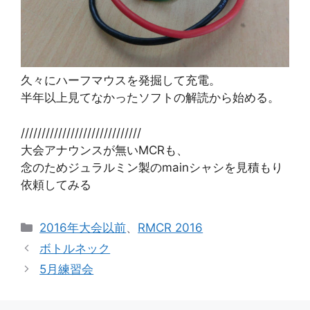
久々にハーフマウスを発掘して充電。
半年以上見てなかったソフトの解読から始める。
/////////////////////////////
大会アナウンスが無いMCRも、
念のためジュラルミン製のmainシャシを見積もり
依頼してみる
カ
2016年大会以前
、
RMCR 2016
テ
ボトルネック
ゴ
5月練習会
リ
ー