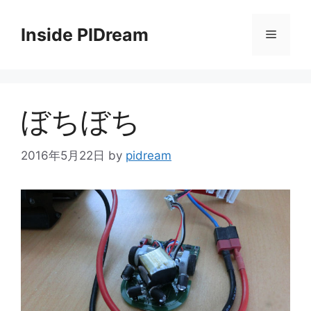
コ
ン
Inside PIDream
メ
テ
ン
ニ
ツ
へ
ぼちぼち
ス
ュ
キ
ッ
2016年5月22日
by
pidream
ー
プ