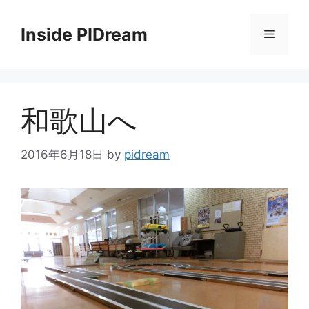
コ
ン
Inside PIDream
メ
テ
ン
ニ
ツ
へ
和歌山へ
ス
ュ
キ
ッ
2016年6月18日
by
pidream
ー
プ