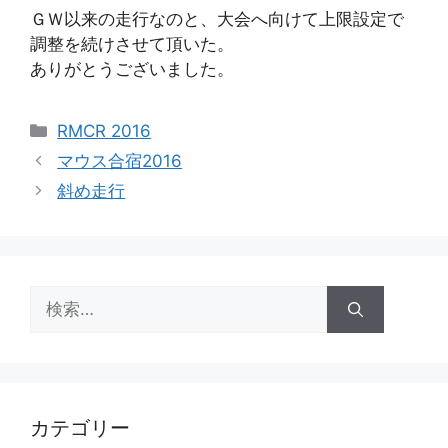
ＧＷ以来の走行なのと、大会へ向けて上限設定で
調整を続けさせて頂いた。
ありがとうございました。
カ
RMCR 2016
テ
マウス合宿2016
ゴ
斜め走行
リ
ー
検
索:
カテゴリー