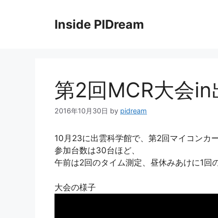
コ
ン
Inside PIDream
テ
ン
ツ
へ
ス
第2回MCR大会i
キ
ッ
2016年10月30日
by
pidream
プ
10月23に出雲科学館で、第2回マイコンカ
参加台数は30台ほど、
午前は2回のタイム測定、昼休みあけに1回
大会の様子