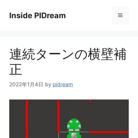
コ
ン
Inside PIDream
メ
テ
ン
ニ
ツ
へ
連続ターンの横壁補
ス
ュ
キ
正
ッ
ー
プ
2022年1月4日
by
pidream