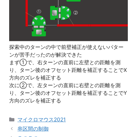
探索中のターンの中で前壁補正が使えないパター
ンが苦手だったのが解決できた
まず①で、右ターンの直前に左壁との距離を測
り、ターン後のオフセット距離を補正することでX
方向のズレを補正する
次に②で、左ターンの直前に右壁との距離を測
り、ターン後のオフセット距離を補正することでY
方向のズレを補正する
カ
マイクロマウス2021
テ
串区間の制御
ゴ