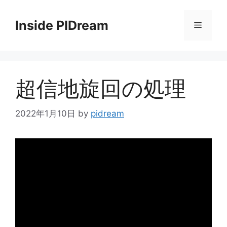
コ
ン
Inside PIDream
メ
テ
ン
ニ
ツ
へ
超信地旋回の処理
ス
ュ
キ
ッ
2022年1月10日
by
pidream
ー
プ