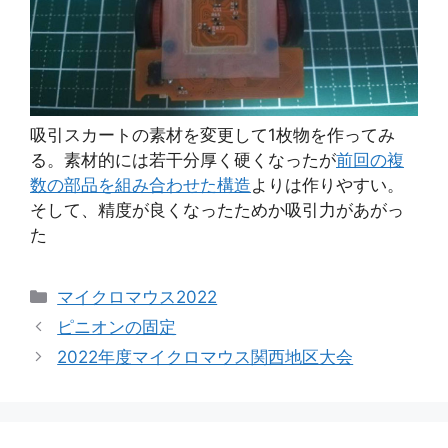
吸引スカートの素材を変更して1枚物を作ってみ
る。素材的には若干分厚く硬くなったが
前回の複
数の部品を組み合わせた構造
よりは作りやすい。
そして、精度が良くなったためか吸引力があがっ
た
カ
マイクロマウス2022
テ
ピニオンの固定
ゴ
2022年度マイクロマウス関西地区大会
リ
ー