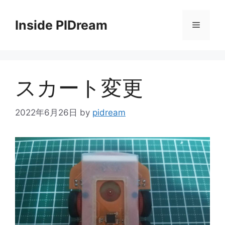
コ
ン
Inside PIDream
メ
テ
ン
ニ
ツ
へ
スカート変更
ス
ュ
キ
ッ
2022年6月26日
by
pidream
ー
プ